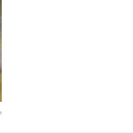
icht nur Zufall war. Und auch die Konkurrenz hat die Stuttgar