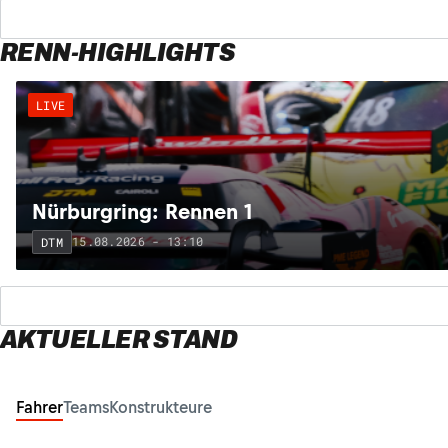
RENN-HIGHLIGHTS
LIVE
Nürburgring: Rennen 1
15.08.2026 - 13:10
DTM
AKTUELLER STAND
Fahrer
Teams
Konstrukteure