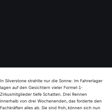
f
t
h
e
r
e
s
t
»
©
L
A
T
In Silverstone strahlte nur die Sonne: Im Fahrerlager
lagen auf den Gesichtern vieler Formel-1-
Zirkusmitglieder tiefe Schatten. Drei Rennen
innerhalb von drei Wochenenden, das forderte den
Fachkräften alles ab. Sie sind froh, können sich nun