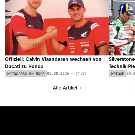
Offiziell: Calvin Vlaanderen wechselt von
Silverston
Ducati zu Honda
Technik-Pl
05.08.2026 - 21:09
05.
MOTOCROSS-WM MXGP
MOTOGP
Alle Artikel