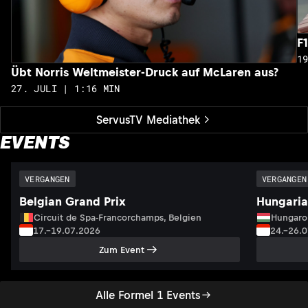
F
1
Übt Norris Weltmeister-Druck auf McLaren aus?
27. JULI | 1:16 MIN
ServusTV Mediathek
EVENTS
VERGANGEN
VERGANGEN
Belgian Grand Prix
Hungaria
Circuit de Spa-Francorchamps, Belgien
Hungaro
17.–19.07.2026
24.–26.
Zum Event
Alle Formel 1 Events