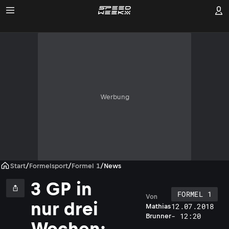
Werbung
Start
/
Formelsport
/
Formel 1
/
News
3 GP in
FORMEL 1
Von
S
nur drei
12.07.2018
Mathias
e
- 12:20
Brunner
b
Wochen: