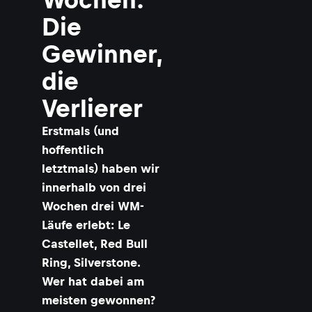
a
s
Die
t
i
Gewinner,
a
n
die
V
e
Verlierer
t
t
​Erstmals (und
e
l
hoffentlich
i
letztmals) haben wir
s
innerhalb von drei
t
Wochen drei WM-
Läufe erlebt: Le
-
L
Castellet, Red Bull
e
Ring, Silverstone.
a
d
Wer hat dabei am
e
meisten gewonnen?
r