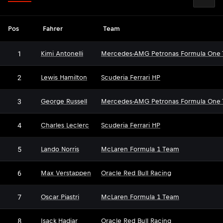
Pos
Fahrer
Team
1
Kimi Antonelli
Mercedes-AMG Petronas Formula One
2
Lewis Hamilton
Scuderia Ferrari HP
3
George Russell
Mercedes-AMG Petronas Formula One
4
Charles Leclerc
Scuderia Ferrari HP
5
Lando Norris
McLaren Formula 1 Team
6
Max Verstappen
Oracle Red Bull Racing
7
Oscar Piastri
McLaren Formula 1 Team
8
Isack Hadjar
Oracle Red Bull Racing