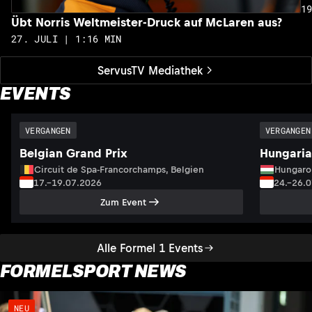
1
Übt Norris Weltmeister-Druck auf McLaren aus?
27. JULI | 1:16 MIN
ServusTV Mediathek
EVENTS
VERGANGEN
VERGANGEN
Belgian Grand Prix
Hungaria
Circuit de Spa-Francorchamps, Belgien
Hungaro
17.–19.07.2026
24.–26.
Zum Event
Alle Formel 1 Events
FORMELSPORT NEWS
NEU