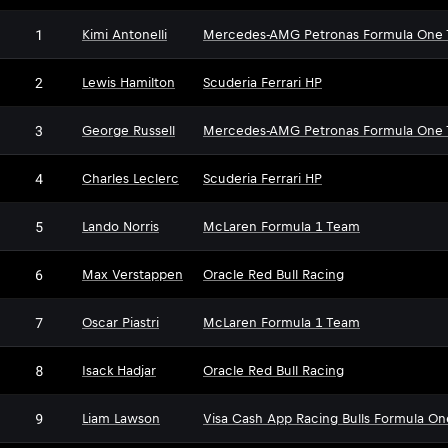
1
Kimi Antonelli
Mercedes-AMG Petronas Formula One
2
Lewis Hamilton
Scuderia Ferrari HP
3
George Russell
Mercedes-AMG Petronas Formula One
4
Charles Leclerc
Scuderia Ferrari HP
5
Lando Norris
McLaren Formula 1 Team
6
Max Verstappen
Oracle Red Bull Racing
7
Oscar Piastri
McLaren Formula 1 Team
8
Isack Hadjar
Oracle Red Bull Racing
9
Liam Lawson
Visa Cash App Racing Bulls Formula O