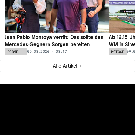
Juan Pablo Montoya verrät: Das sollte den
Ab 12.15 U
Mercedes-Gegnern Sorgen bereiten
WM in Silv
09.08.2026 - 08:17
09.
FORMEL 1
MOTOGP
Alle Artikel