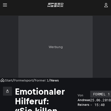
Werbung
Start
/
Formelsport
/
Formel 1
/
News
Emotionaler
FORMEL 1
Von
Hilferuf:
25.06.2018
Andreas
- 15:40
Reiners
«Sie killen