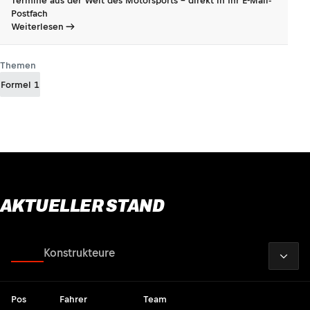
Termine aus der Welt des Motorsports - direkt in Ihr E-Mail-
Postfach
Weiterlesen
Themen
Formel 1
AKTUELLER STAND
2026
Fahrer
Konstrukteure
Pos
Fahrer
Team