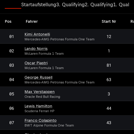
Rennen
Startaufstellung
3. Qualifying
2. Qualifying
1. Qualif
Pos
Fahrer
Start Nr
R
Kimi Antonelli
01
12
Mercedes-AMG Petronas Formula One Team
Lando Norris
02
1
McLaren Formula 1 Team
Oscar Piastri
03
81
McLaren Formula 1 Team
George Russell
04
63
Mercedes-AMG Petronas Formula One Team
Max Verstappen
05
3
Oracle Red Bull Racing
Lewis Hamilton
06
44
Scuderia Ferrari HP
Franco Colapinto
07
43
BWT Alpine Formula One Team