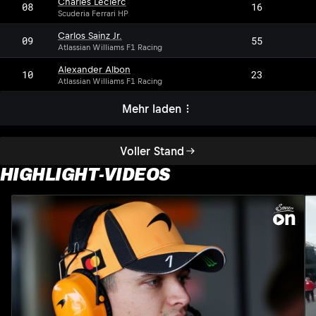
Charles Leclerc
08
16
Scuderia Ferrari HP
Carlos Sainz Jr.
09
55
Atlassian Williams F1 Racing
Alexander Albon
10
23
Atlassian Williams F1 Racing
Mehr laden
Voller Stand
HIGHLIGHT-VIDEOS