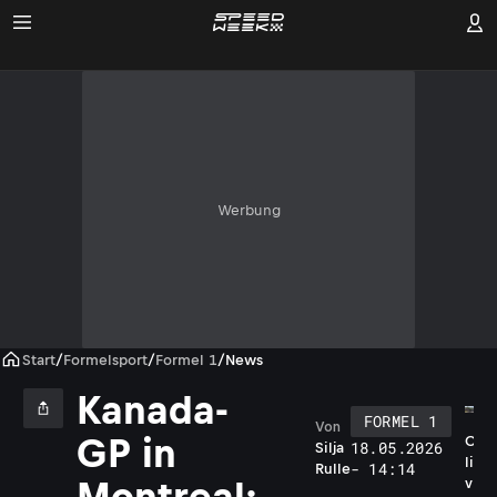
Werbung
Start
/
Formelsport
/
Formel 1
/
News
Kanada-
FORMEL 1
Von
GP in
O
18.05.2026
Silja
li
- 14:14
Rulle
v
Montreal: