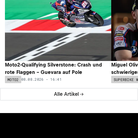
Moto2-Qualifying Silverstone: Crash und
Miguel Oli
rote Flaggen – Guevara auf Pole
schwieriger
08.08.2026 - 16:41
MOTO2
SUPERBIKE 
Alle Artikel