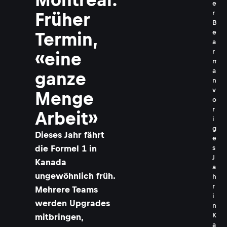
e
r
Früher
B
e
Termin,
a
r
«eine
m
a
ganze
n
v
Menge
o
r
Arbeit»
i
g
Dieses Jahr fährt
e
die Formel 1 in
s
J
Kanada
a
ungewöhnlich früh.
h
r
Mehrere Teams
i
werden Upgrades
n
K
mitbringen,
a