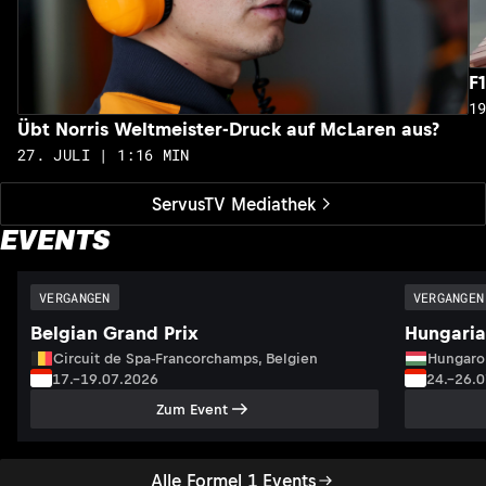
F
1
Übt Norris Weltmeister-Druck auf McLaren aus?
27. JULI | 1:16 MIN
ServusTV Mediathek
EVENTS
VERGANGEN
VERGANGEN
Belgian Grand Prix
Hungaria
Circuit de Spa-Francorchamps, Belgien
Hungaro
17.–19.07.2026
24.–26.
Zum Event
Alle Formel 1 Events