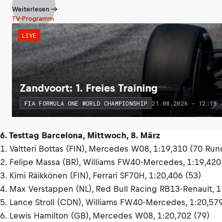
Weiterlesen
TV-Programm
LIVE
Zandvoort: 1. Freies Training
21.08.2026 - 12:15
FIA FORMULA ONE WORLD CHAMPIONSHIP
6. Testtag Barcelona, Mittwoch, 8. März
1. Valtteri Bottas (FIN), Mercedes W08, 1:19,310 (70 Ru
2. Felipe Massa (BR), Williams FW40-Mercedes, 1:19,420
3. Kimi Räikkönen (FIN), Ferrari SF70H, 1:20,406 (53)
4. Max Verstappen (NL), Red Bull Racing RB13-Renault, 1
5. Lance Stroll (CDN), Williams FW40-Mercedes, 1:20,579
6. Lewis Hamilton (GB), Mercedes W08, 1:20,702 (79)