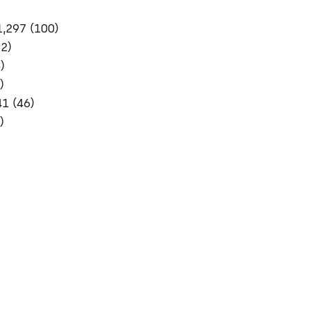
1,297 (100)
92)
)
)
1 (46)
)