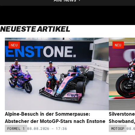
NEUESTE ARTIKEL
NEU
NEU
Alpine-Besuch in der Sommerpause:
Silverstone
Abstecher der MotoGP-Stars nach Enstone
Showband,
08.08.2026 - 17:36
08.
FORMEL 1
MOTOGP