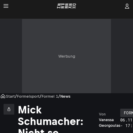
Werbung
Start
/
Formelsport
/
Formel 1
/
News
Mick
FOR
Von
Schumacher:
06.11
Vanessa
- 17:
Georgoulas
Nicht so