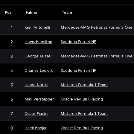
Pos
Fahrer
Team
1
Kimi Antonelli
Mercedes-AMG Petronas Formula One
2
Lewis Hamilton
Scuderia Ferrari HP
3
George Russell
Mercedes-AMG Petronas Formula One
4
Charles Leclerc
Scuderia Ferrari HP
5
Lando Norris
McLaren Formula 1 Team
6
Max Verstappen
Oracle Red Bull Racing
7
Oscar Piastri
McLaren Formula 1 Team
8
Isack Hadjar
Oracle Red Bull Racing