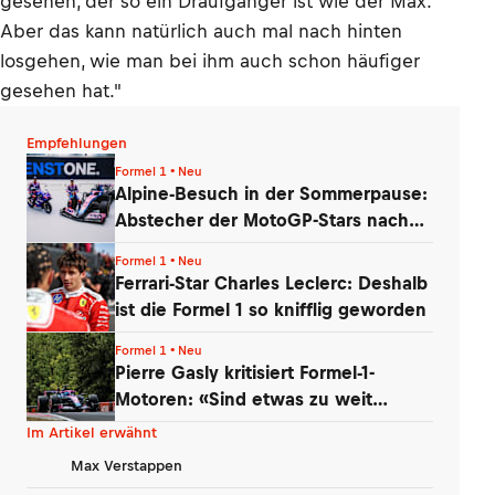
gesehen, der so ein Draufgänger ist wie der Max.
Aber das kann natürlich auch mal nach hinten
losgehen, wie man bei ihm auch schon häufiger
gesehen hat."
Empfehlungen
Formel 1 • Neu
Alpine-Besuch in der Sommerpause:
Abstecher der MotoGP-Stars nach
Enstone
Formel 1 • Neu
Ferrari-Star Charles Leclerc: Deshalb
ist die Formel 1 so knifflig geworden
Formel 1 • Neu
Pierre Gasly kritisiert Formel-1-
Motoren: «Sind etwas zu weit
gegangen»
Im Artikel erwähnt
Max Verstappen