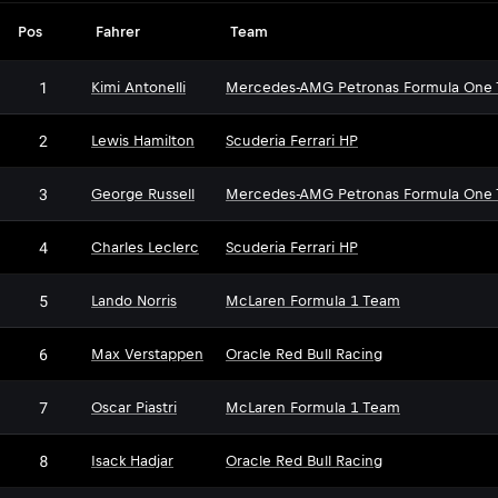
Pos
Fahrer
Team
1
Kimi Antonelli
Mercedes-AMG Petronas Formula One
2
Lewis Hamilton
Scuderia Ferrari HP
3
George Russell
Mercedes-AMG Petronas Formula One
4
Charles Leclerc
Scuderia Ferrari HP
5
Lando Norris
McLaren Formula 1 Team
6
Max Verstappen
Oracle Red Bull Racing
7
Oscar Piastri
McLaren Formula 1 Team
8
Isack Hadjar
Oracle Red Bull Racing