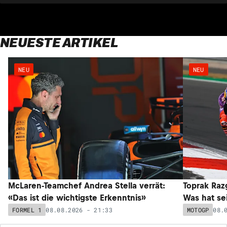
NEUESTE ARTIKEL
NEU
NEU
McLaren-Teamchef Andrea Stella verrät:
Toprak Razg
«Das ist die wichtigste Erkenntnis»
Was hat sei
08.08.2026 - 21:33
08.
FORMEL 1
MOTOGP