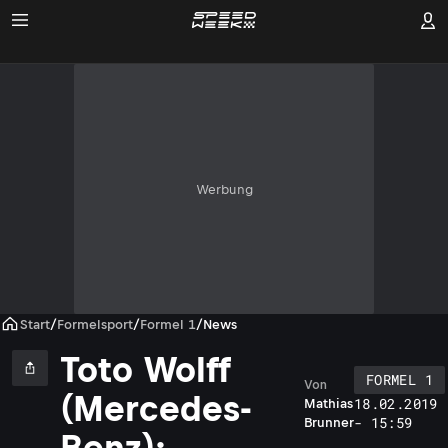
Werbung
Start
/
Formelsport
/
Formel 1
/
News
Toto Wolff
FORMEL 1
Von
(Mercedes-
18.02.2019
Mathias
- 15:59
Brunner
Benz):