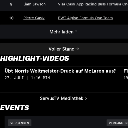
9
Liam Lawson
Visa Cash App Racing Bulls Formula O
10
Pierre Gasly
BWT Alpine Formula One Team
Mehr laden
Voller Stand
HIGHLIGHT-VIDEOS
Übt Norris Weltmeister-Druck auf McLaren aus?
F
27. JULI | 1:16 MIN
1
ServusTV Mediathek
EVENTS
VERGANGEN
VERGANGEN