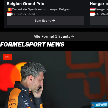
Belgian Grand Prix
Hungaria
Circuit de Spa-Francorchamps, Belgien
Hungaro
17.–19.07.2026
24.–26.
Zum Event
Alle Formel 1 Events
FORMELSPORT NEWS
NEU