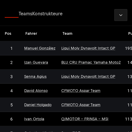
2026
Fahrer
Teams
Konstrukteure
Pos
Fahrer
Team
P
1
19
Manuel González
Liqui Moly Dynavolt Intact GP
2
1
Izan Guevara
BLU CRU Pramac Yamaha Moto2
3
1
Senna Agius
Liqui Moly Dynavolt Intact GP
4
1
David Alonso
CFMOTO Aspar Team
5
1
Daniel Holgado
CFMOTO Aspar Team
6
11
Ivan Ortola
QJMOTOR - FRINSA - MSI