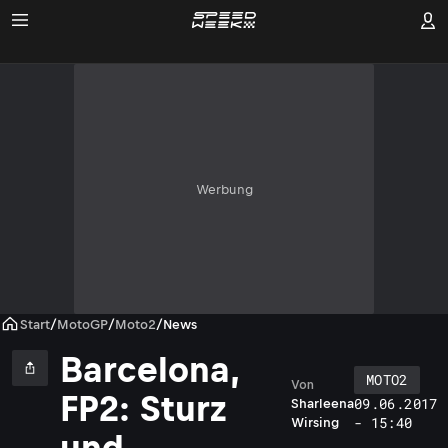
Werbung
Start
/
MotoGP
/
Moto2
/
News
Barcelona,
MOTO2
Von
FP2: Sturz
09.06.2017
Sharleena
- 15:40
Wirsing
und