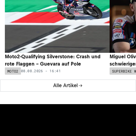
Moto2-Qualifying Silverstone: Crash und
Miguel Oli
rote Flaggen – Guevara auf Pole
schwieriger
08.08.2026 - 16:41
MOTO2
SUPERBIKE 
Alle Artikel