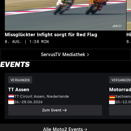
Missglückter Infight sorgt für Red Flag
H
8. AUG. | 1:38 MIN
8
ServusTV Mediathek
EVENTS
VERGANGEN
VERGANGEN
TT Assen
Motorrad
TT Circuit Assen, Niederlande
Sachsenr
26.–28.06.2026
10.–12.
Zum Event
Alle Moto2 Events