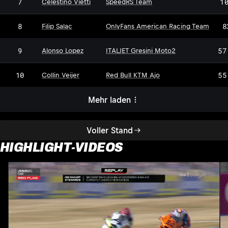
7
1
Celestino Vietti
SpeedRS Team
8
8
Filip Salac
OnlyFans American Racing Team
9
57
Alonso Lopez
ITALJET Gresini Moto2
10
55
Collin Veijer
Red Bull KTM Ajo
Mehr laden
Voller Stand
HIGHLIGHT-VIDEOS