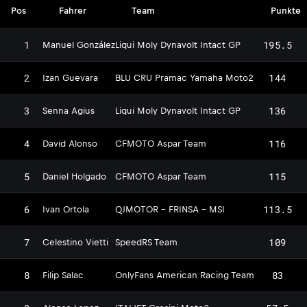
Pos
Fahrer
Team
Punkte
1
195.5
Manuel González
Liqui Moly Dynavolt Intact GP
2
144
Izan Guevara
BLU CRU Pramac Yamaha Moto2
3
136
Senna Agius
Liqui Moly Dynavolt Intact GP
4
116
David Alonso
CFMOTO Aspar Team
5
115
Daniel Holgado
CFMOTO Aspar Team
6
113.5
Ivan Ortola
QJMOTOR - FRINSA - MSI
7
109
Celestino Vietti
SpeedRS Team
8
83
Filip Salac
OnlyFans American Racing Team