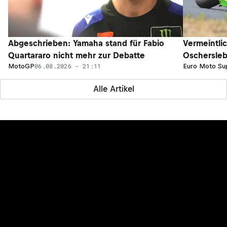
Abgeschrieben: Yamaha stand für Fabio
Vermeintli
Quartararo nicht mehr zur Debatte
Oschersleb
06.08.2026 - 21:11
MotoGP
Euro Moto Su
Alle Artikel