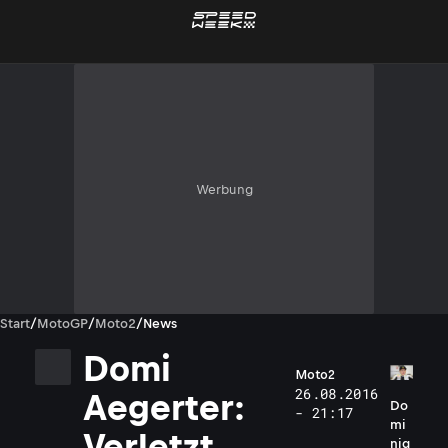
Werbung
Start
/
MotoGP
/
Moto2
/
News
Domi
Moto2
26.08.2016
Aegerter:
Do
- 21:17
mi
Verletzt,
niq