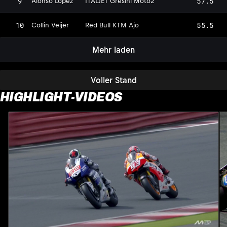
9
57.5
Alonso Lopez
ITALJET Gresini Moto2
10
55.5
Collin Veijer
Red Bull KTM Ajo
Mehr laden
Voller Stand
HIGHLIGHT-VIDEOS