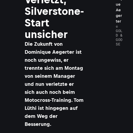
ue
Silverstone-
Ae
ger
Start
ter
©
GOL
unsicher
D &
GOO
Die Zukunft von
SE
Dominique Aegerter ist
noch ungewiss, er
trennte sich am Montag
von seinem Manager
und nun verletzte er
sich auch noch beim
Motocross-Training. Tom
Lüthi ist hingegen auf
dem Weg der
Besserung.