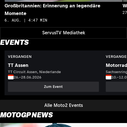
Großbritannien: Erinnerung an legendäre
W
2
Momente
6. AUG. | 4:47 MIN
ServusTV Mediathek
EVENTS
VERGANGEN
VERGANGE
TT Assen
Motorrad
TT Circuit Assen, Niederlande
Sachsenring
26.–28.06.2026
10.–12.
Zum Event
Alle Moto2 Events
MOTOGP NEWS