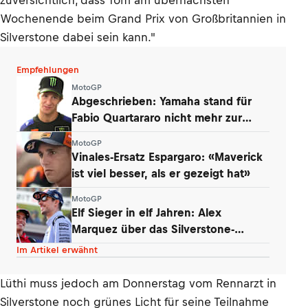
zuversichtlich, dass Tom am übernächsten
Wochenende beim Grand Prix von Großbritannien in
Silverstone dabei sein kann."
Empfehlungen
MotoGP
Abgeschrieben: Yamaha stand für
Fabio Quartararo nicht mehr zur
Debatte
MotoGP
Vinales-Ersatz Espargaro: «Maverick
ist viel besser, als er gezeigt hat»
MotoGP
Elf Sieger in elf Jahren: Alex
Marquez über das Silverstone-
Phänomen
Im Artikel erwähnt
Lüthi muss jedoch am Donnerstag vom Rennarzt in
Silverstone noch grünes Licht für seine Teilnahme