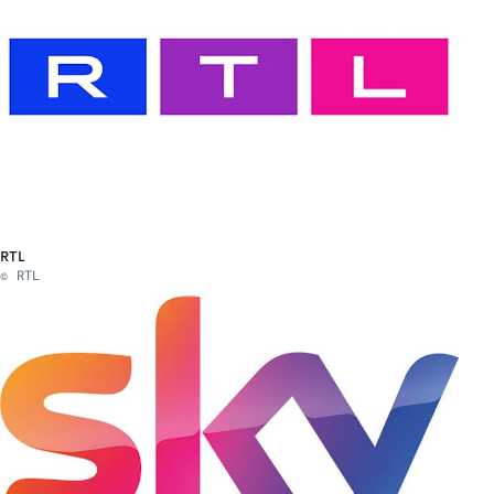
RTL
© RTL