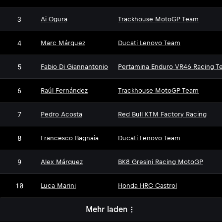
3
Ai Ogura
Trackhouse MotoGP Team
4
Marc Márquez
Ducati Lenovo Team
5
Fabio Di Giannantonio
Pertamina Enduro VR46 Racing T
6
Raúl Fernández
Trackhouse MotoGP Team
7
Pedro Acosta
Red Bull KTM Factory Racing
8
Francesco Bagnaia
Ducati Lenovo Team
9
Alex Márquez
BK8 Gresini Racing MotoGP
10
Luca Marini
Honda HRC Castrol
Mehr laden