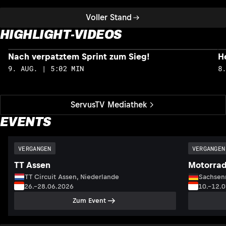
Voller Stand
HIGHLIGHT-VIDEOS
Nach verpatztem Sprint zum Sieg!
H
9. AUG. | 5:02 MIN
8
ServusTV Mediathek
EVENTS
VERGANGEN
VERGANGEN
TT Assen
Motorrad
TT Circuit Assen, Niederlande
Sachsenr
26.–28.06.2026
10.–12.
Zum Event