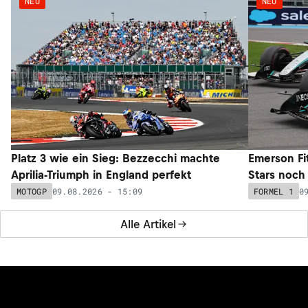
NEU
NEU
Platz 3 wie ein Sieg: Bezzecchi machte
Emerson Fi
Aprilia-Triumph in England perfekt
Stars noch 
09.08.2026 - 15:09
0
MOTOGP
FORMEL 1
Alle Artikel