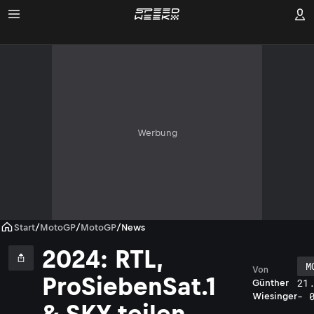
Werbung
Start
/
MotoGP
/
MotoGP
/
News
2024: RTL,
M
Von
ProSiebenSat.1
21
Günther
- 
Wiesinger
& SKY teilen