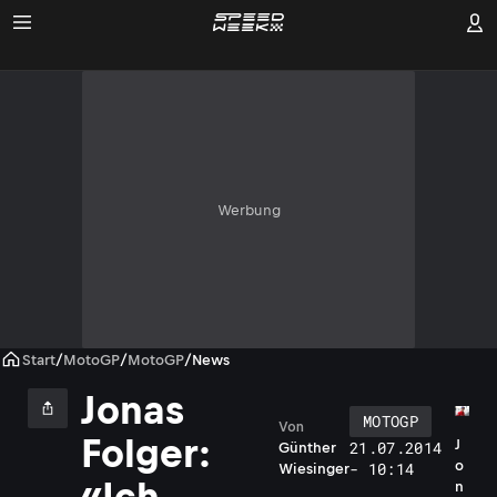
Werbung
Start
/
MotoGP
/
MotoGP
/
News
Jonas
MOTOGP
Von
Folger:
J
21.07.2014
Günther
o
- 10:14
Wiesinger
«Ich
n