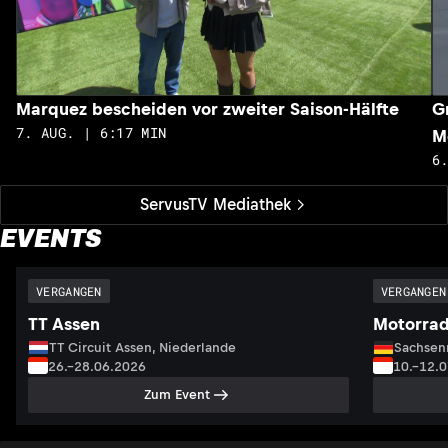
Marquez bescheiden vor zweiter Saison-Hälfte
G
7. AUG. | 6:17 MIN
M
6
ServusTV Mediathek
EVENTS
VERGANGEN
VERGANGEN
TT Assen
Motorrad
TT Circuit Assen, Niederlande
Sachsenr
26.–28.06.2026
10.–12.
Zum Event