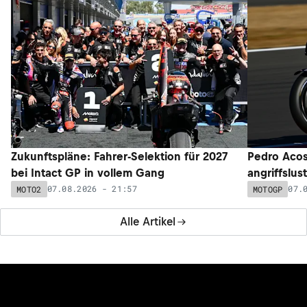
Zukunftspläne: Fahrer-Selektion für 2027
Pedro Acos
bei Intact GP in vollem Gang
angriffslus
07.08.2026 - 21:57
07.
MOTO2
MOTOGP
Alle Artikel