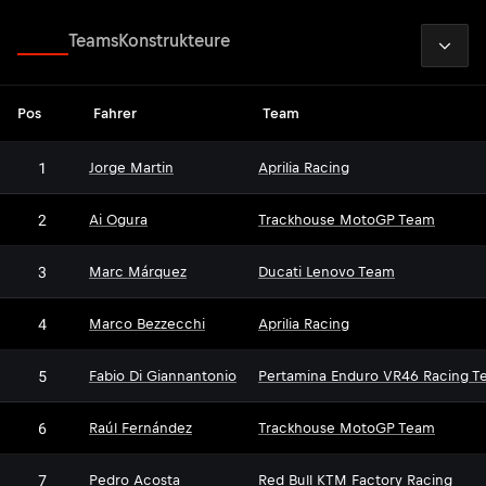
2026
Fahrer
Teams
Konstrukteure
Pos
Fahrer
Team
1
Jorge Martin
Aprilia Racing
2
Ai Ogura
Trackhouse MotoGP Team
3
Marc Márquez
Ducati Lenovo Team
4
Marco Bezzecchi
Aprilia Racing
5
Fabio Di Giannantonio
Pertamina Enduro VR46 Racing T
6
Raúl Fernández
Trackhouse MotoGP Team
7
Pedro Acosta
Red Bull KTM Factory Racing