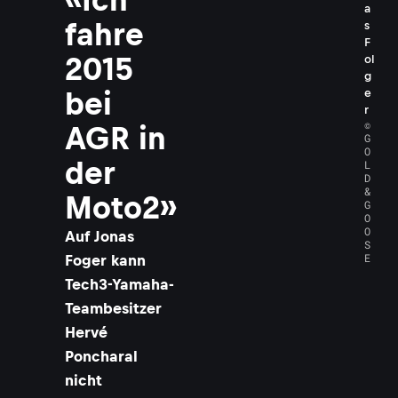
a
fahre
s
F
2015
ol
g
e
bei
r
©
AGR in
G
O
der
L
D
&
Moto2»
G
O
O
Auf Jonas
S
E
Foger kann
Tech3-Yamaha-
Teambesitzer
Hervé
Poncharal
nicht