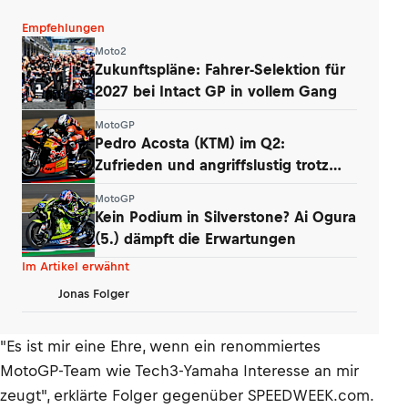
Empfehlungen
Moto2
Zukunftspläne: Fahrer-Selektion für
2027 bei Intact GP in vollem Gang
MotoGP
Pedro Acosta (KTM) im Q2:
Zufrieden und angriffslustig trotz
zweier Stürze
MotoGP
Kein Podium in Silverstone? Ai Ogura
(5.) dämpft die Erwartungen
Im Artikel erwähnt
Jonas Folger
"Es ist mir eine Ehre, wenn ein renommiertes
MotoGP-Team wie Tech3-Yamaha Interesse an mir
zeugt", erklärte Folger gegenüber SPEEDWEEK.com.