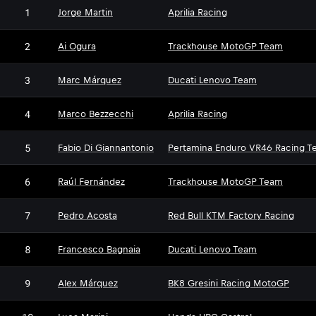
1
Jorge Martin
Aprilia Racing
2
Ai Ogura
Trackhouse MotoGP Team
3
Marc Márquez
Ducati Lenovo Team
4
Marco Bezzecchi
Aprilia Racing
5
Fabio Di Giannantonio
Pertamina Enduro VR46 Racing T
6
Raúl Fernández
Trackhouse MotoGP Team
7
Pedro Acosta
Red Bull KTM Factory Racing
8
Francesco Bagnaia
Ducati Lenovo Team
9
Alex Márquez
BK8 Gresini Racing MotoGP