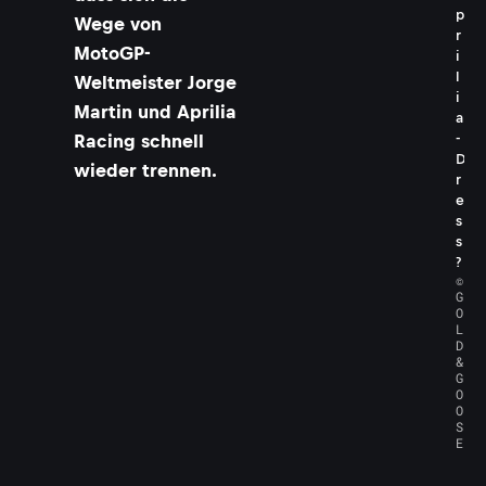
p
Wege von
r
MotoGP-
i
l
Weltmeister Jorge
i
Martin und Aprilia
a
Racing schnell
-
D
wieder trennen.
r
e
s
s
?
©
G
O
L
D
&
G
O
O
S
E