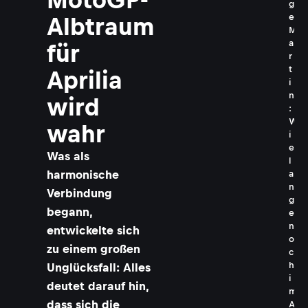
g
e
Albtraum
M
a
für
r
t
Aprilia
i
n
wird
:
W
wahr
i
e
Was als
l
harmonische
a
n
Verbindung
g
begann,
e
n
entwickelte sich
o
zu einem großen
c
h
Unglücksfall: Alles
i
deutet darauf hin,
m
dass sich die
A