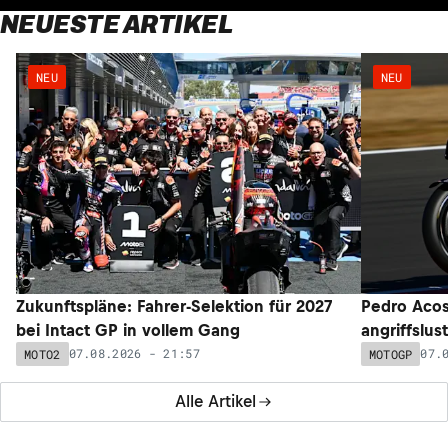
NEUESTE ARTIKEL
NEU
NEU
Zukunftspläne: Fahrer-Selektion für 2027
Pedro Acos
bei Intact GP in vollem Gang
angriffslus
07.08.2026 - 21:57
07.
MOTO2
MOTOGP
Alle Artikel