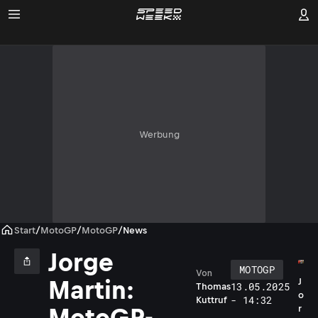
Werbung
Start
/
MotoGP
/
MotoGP
/
News
Jorge
MOTOGP
Von
Martin:
J
13.05.2025
Thomas
o
- 14:32
Kuttruf
r
MotoGP-