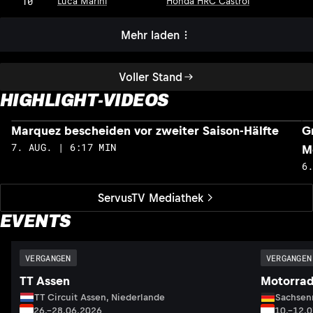
10
Luca Marini
Honda HRC Castrol
Mehr laden
Voller Stand
HIGHLIGHT-VIDEOS
Marquez bescheiden vor zweiter Saison-Hälfte
G
7. AUG. | 6:17 MIN
M
6
ServusTV Mediathek
EVENTS
VERGANGEN
VERGANGEN
TT Assen
Motorrad
TT Circuit Assen, Niederlande
Sachsenr
26.–28.06.2026
10.–12.