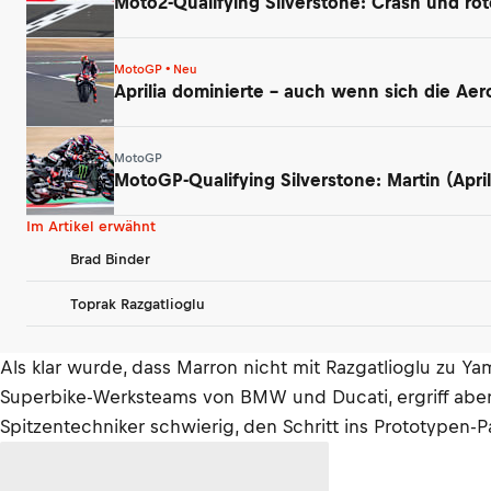
Moto2-Qualifying Silverstone: Crash und ro
MotoGP • Neu
Aprilia dominierte – auch wenn sich die Ae
MotoGP
MotoGP-Qualifying Silverstone: Martin (Apri
Im Artikel erwähnt
Brad Binder
Toprak Razgatlioglu
Als klar wurde, dass Marron nicht mit Razgatlioglu zu 
Superbike-Werksteams von BMW und Ducati, ergriff aber
Spitzentechniker schwierig, den Schritt ins Prototypen-