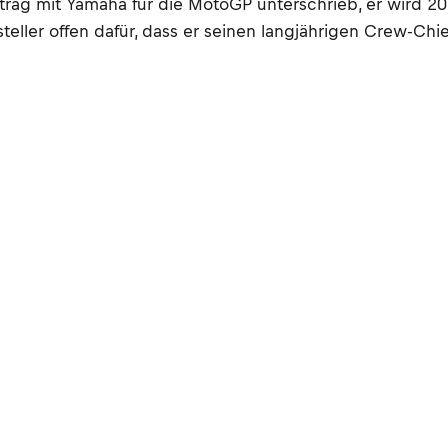
rtrag mit Yamaha für die MotoGP unterschrieb, er wird 
eller offen dafür, dass er seinen langjährigen Crew-Chie