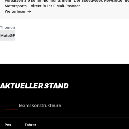
Verpassen Sie keine Highlights mehr: Der Speedweek Newsletter lie
Motorsports - direkt in Ihr E-Mail-Postfach
Weiterlesen
Themen
MotoGP
AKTUELLER STAND
Fahrer
Teams
Konstrukteure
Pos
Fahrer