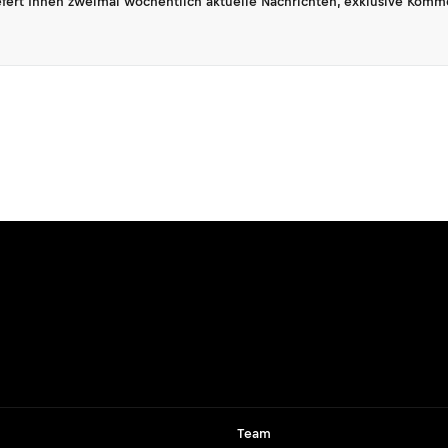
fert Ihnen zweimal wöchentlich aktuelle Nachrichten, exklusive Komm
Team