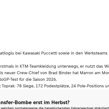
zgatlioglu bei Kawasaki Puccetti sowie in den Werkste
rstmals in KTM-Teamkleidung unterwegs, er nutzt das W
 als neuer Crew-Chief von Brad Binder hat Marron am Mo
toGP-Test für die Saison 2026.
 Toprak: 78 Siege, 172 Podestplätze, 24 Pole-Positions 
ransfer-Bombe erst im Herbst?
n welchen normalerweise die hanebüchensten Fahrerwechsel diskutiert 