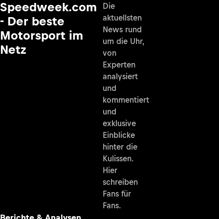
Speedweek.com
Die
aktuellsten
- Der beste
News rund
Motorsport im
um die Uhr,
Netz
von
Experten
analysiert
und
kommentiert
und
exklusive
Einblicke
hinter die
Kulissen.
Hier
schreiben
Fans für
Fans.
Berichte & Analysen