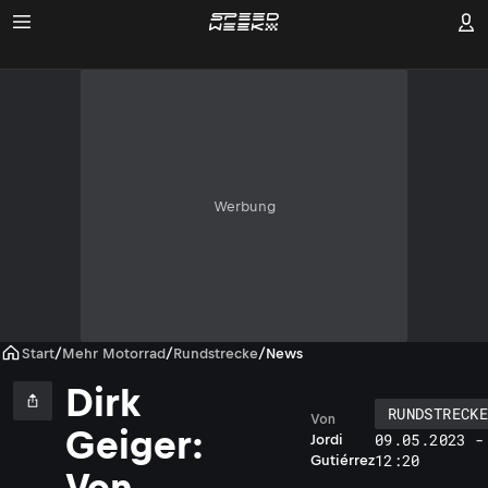
Werbung
Start
/
Mehr Motorrad
/
Rundstrecke
/
News
Dirk
RUNDSTRECKE
Von
Geiger:
09.05.2023 -
Jordi
12:20
Gutiérrez
Von