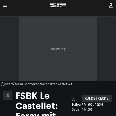
Werbung
Start
/
Mehr Motorrad
/
Rundstrecke
/
News
FSBK Le
RUNDSTRECKE
Von
Castellet:
30.09.2024 -
Esther
10:29
Babel
Foray mit