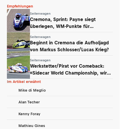
Empfehlungen
Seitenwagen
Cremona, Sprint: Payne siegt
überlegen, WM-Punkte für
Werkstetter und Eder
Seitenwagen
Beginnt in Cremona die Aufholjagd
von Markus Schlosser/Lucas Krieg?
Seitenwagen
Werkstetter/Pirat vor Comeback:
«Sidecar World Championship, wir
kommen!»
Im Artikel erwähnt
Mike di Meglio
Alan Techer
Kenny Foray
Mathieu Gines