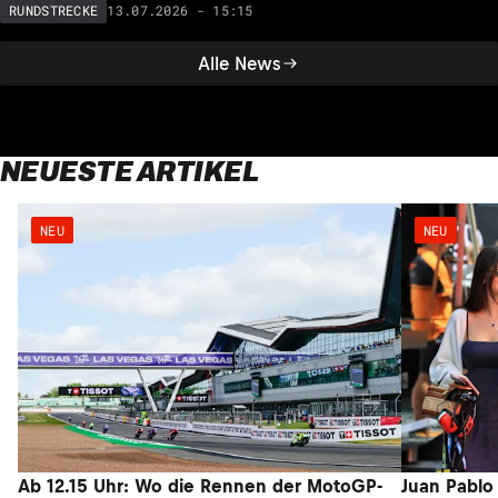
13.07.2026 - 15:15
RUNDSTRECKE
Alle News
NEUESTE ARTIKEL
NEU
NEU
Ab 12.15 Uhr: Wo die Rennen der MotoGP-
Juan Pablo