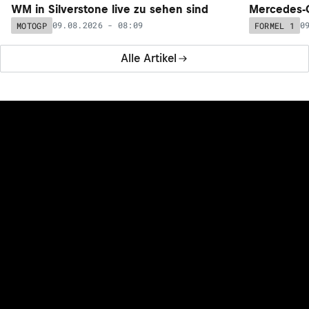
WM in Silverstone live zu sehen sind
Mercedes-
09.08.2026 - 08:09
0
MOTOGP
FORMEL 1
Alle Artikel