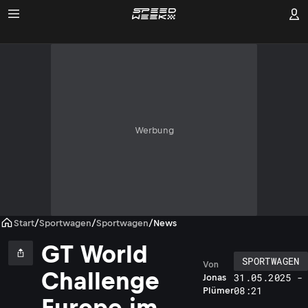
Werbung
Start
/
Sportwagen
/
Sportwagen
/
News
GT World
SPORTWAGEN
Von
Challenge
31.05.2025 -
Jonas
08:21
Plümer
Europe im