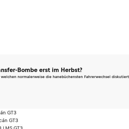
ransfer-Bombe erst im Herbst?
n welchen normalerweise die hanebüchensten Fahrerwechsel diskutiert 
cán GT3
acán GT3
8 LMS GT3