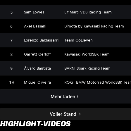
5
Sam Lowes
Elf Marc VDS Racing Team
6
Axel Bassani
Bimota by Kawasaki Racing Team
7
Lorenzo Baldassarri
Team GoEleven
8
Garrett Gerloff
Kawasaki WorldSBK Team
9
Álvaro Bautista
BARNI Spark Racing Team
10
Miguel Oliveira
ROKiT BMW Motorrad WorldSBK Tea
Mehr laden
Voller Stand
HIGHLIGHT-VIDEOS