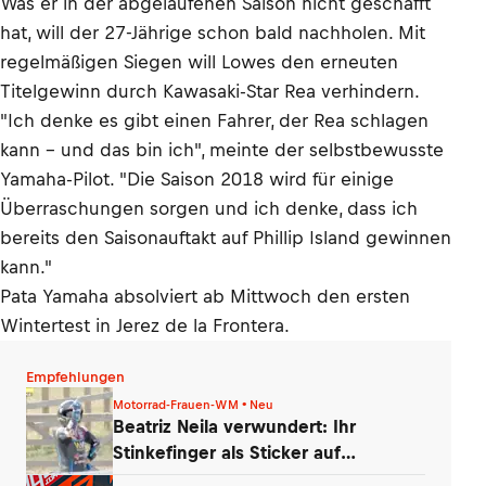
Was er in der abgelaufenen Saison nicht geschafft
hat, will der 27-Jährige schon bald nachholen. Mit
regelmäßigen Siegen will Lowes den erneuten
Titelgewinn durch Kawasaki-Star Rea verhindern.
"Ich denke es gibt einen Fahrer, der Rea schlagen
kann – und das bin ich", meinte der selbstbewusste
Yamaha-Pilot. "Die Saison 2018 wird für einige
Überraschungen sorgen und ich denke, dass ich
bereits den Saisonauftakt auf Phillip Island gewinnen
kann."
Pata Yamaha absolviert ab Mittwoch den ersten
Wintertest in Jerez de la Frontera.
Empfehlungen
Motorrad-Frauen-WM • Neu
Beatriz Neila verwundert: Ihr
Stinkefinger als Sticker auf
WhatsApp & Insta