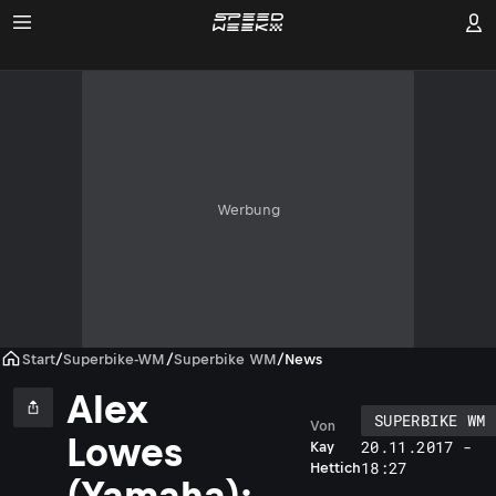
Werbung
Start
/
Superbike-WM
/
Superbike WM
/
News
Alex
SUPERBIKE WM
Von
Lowes
20.11.2017 -
Kay
18:27
Hettich
(Yamaha):