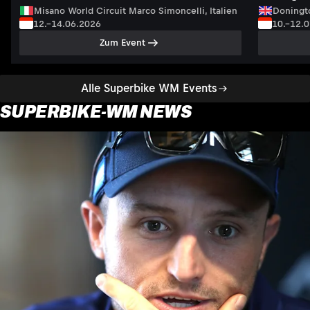
Misano World Circuit Marco Simoncelli, Italien
Doningto
12.–14.06.2026
10.–12.
Zum Event
Alle Superbike WM Events
SUPERBIKE-WM NEWS