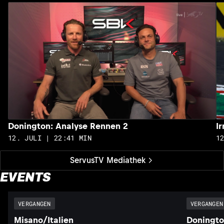
Donington: Analyse Rennen 2
I
12. JULI | 22:41 MIN
1
ServusTV Mediathek
EVENTS
VERGANGEN
VERGANGEN
Misano/Italien
Doningto