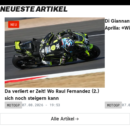
NEUESTE ARTIKEL
NEU
NEU
Da verliert er Zeit! Wo Raul Fernandez (2.)
Di Giannan
sich noch steigern kann
Aprilia: «W
07.08.2026 - 19:53
07.
MOTOGP
MOTOGP
Alle Artikel