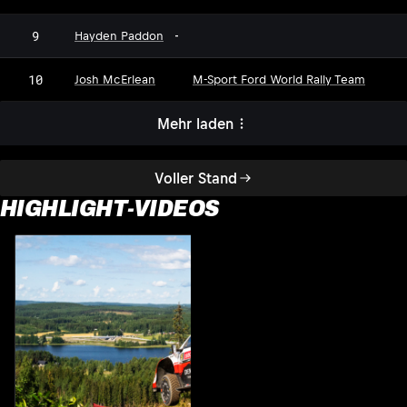
9
Hayden Paddon
-
10
Josh McErlean
M-Sport Ford World Rally Team
Mehr laden
Voller Stand
HIGHLIGHT-VIDEOS
H
2