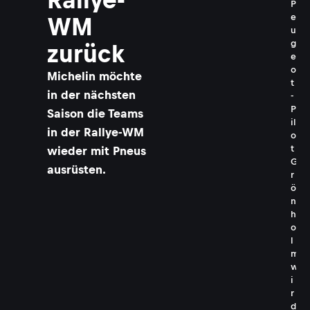
P
e
WM
u
g
zurück
e
o
Michelin möchte
t
in der nächsten
-
P
Saison die Teams
il
in der Rallye-WM
o
t
wieder mit Pneus
G
ausrüsten.
r
ö
n
h
o
l
m
w
i
r
d