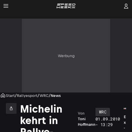
Werbung
Start
/
Rallyesport
/
WRC
/
News
Michelin
WRC
Von
kehrt in
E
01.09.2010
Toni
x
- 13:29
Hoffmann
-
Rallye-