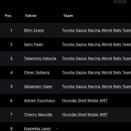
Pos
Fahrer
Team
1
Elfyn Evans
Toyota Gazoo Racing World Rally Tea
2
Sami Pajari
Toyota Gazoo Racing World Rally Tea
3
Takamoto Katsuta
Toyota Gazoo Racing World Rally Tea
4
Oliver Solberg
Toyota Gazoo Racing World Rally Tea
5
Sébastien Ogier
Toyota Gazoo Racing World Rally Tea
6
Adrien Fourmaux
Hyundai Shell Mobis WRT
7
Thierry Neuville
Hyundai Shell Mobis WRT
8
Esapekka Lappi
-