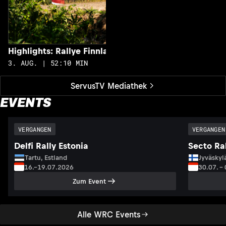
Highlights: Rallye Finnland
3. AUG. | 52:10 MIN
ServusTV Mediathek
EVENTS
VERGANGEN
VERGANGEN
Delfi Rally Estonia
Secto Ral
Tartu, Estland
Jyväskyl
16.–19.07.2026
30.07. –
Zum Event
Alle WRC Events