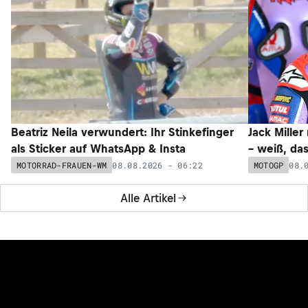
Beatriz Neila verwundert: Ihr Stinkefinger
Jack Miller
als Sticker auf WhatsApp & Insta
– weiß, da
08.08.2026 - 06:22
08.
MOTORRAD-FRAUEN-WM
MOTOGP
Alle Artikel