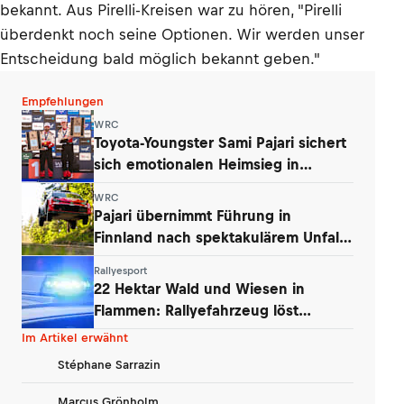
bekannt. Aus Pirelli-Kreisen war zu hören, "Pirelli
überdenkt noch seine Optionen. Wir werden unser
Entscheidung bald möglich bekannt geben."
Empfehlungen
WRC
Toyota-Youngster Sami Pajari sichert
sich emotionalen Heimsieg in
Finnland
WRC
Pajari übernimmt Führung in
Finnland nach spektakulärem Unfall
von Ogier
Rallyesport
22 Hektar Wald und Wiesen in
Flammen: Rallyefahrzeug löst
Großbrand aus
Im Artikel erwähnt
Stéphane Sarrazin
Marcus Grönholm