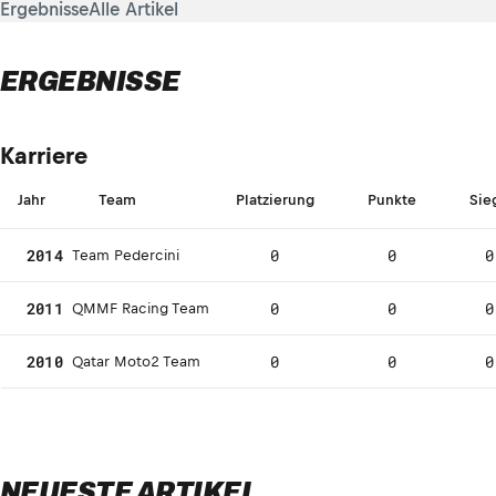
Ergebnisse
Alle Artikel
ERGEBNISSE
Karriere
Jahr
Team
Platzierung
Punkte
Sie
2014
0
0
0
Team Pedercini
2011
0
0
0
QMMF Racing Team
2010
0
0
0
Qatar Moto2 Team
NEUESTE ARTIKEL