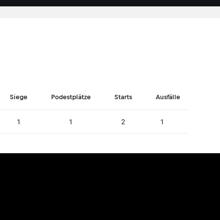
Siege
Podestplätze
Starts
Ausfälle
1
1
2
1