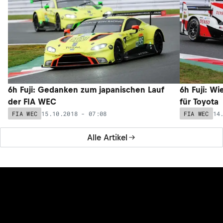
6h Fuji: Gedanken zum japanischen Lauf
6h Fuji: W
der FIA WEC
für Toyota
15.10.2018 - 07:08
14
FIA WEC
FIA WEC
Alle Artikel