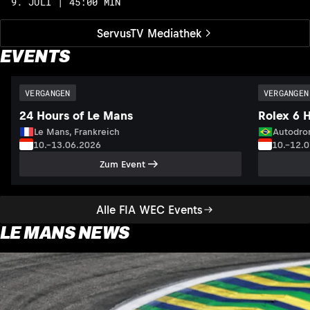
9. JULI | 45:00 MIN
1
ServusTV Mediathek
EVENTS
VERGANGEN
VERGANGEN
24 Hours of Le Mans
Rolex 6 
Le Mans, Frankreich
Autodrom
10.–13.06.2026
10.–12.
Zum Event
Alle FIA WEC Events
LE MANS NEWS