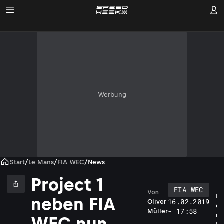
Werbung
Start
/
Le Mans
/
FIA WEC
/
News
Project 1
FIA WEC
Von
D
neben FIA
16.02.2019
Oliver
e
- 17:58
Müller
r
WEC nun