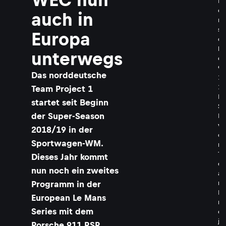
P
o
auch in
r
s
Europa
c
h
unterwegs
e
9
Das norddeutsche
1
1
Team Project 1
R
startet seit Beginn
S
der Super-Season
R
v
2018/19 in der
o
Sportwagen-WM.
m
T
Dieses Jahr kommt
e
nun noch ein zweites
a
Programm in der
m
P
European Le Mans
r
Series mit dem
o
j
Porsche 911 RSR