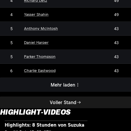
4
49
Richard Lietz
4
49
Yasser Shahin
5
43
Anthony McIntosh
5
43
Daniel Harper
5
43
Parker Thompson
6
43
Charlie Eastwood
Mehr laden
Voller Stand
HIGHLIGHT-VIDEOS
Highlights: 8 Stunden von Suzuka
H