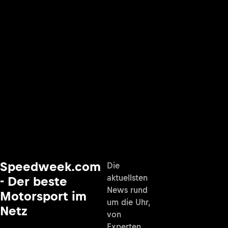
Speedweek.com
Die
aktuellsten
- Der beste
News rund
Motorsport im
um die Uhr,
Netz
von
Experten