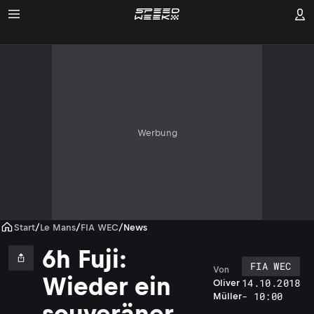
Werbung
Start
/
Le Mans
/
FIA WEC
/
News
6h Fuji:
FIA WEC
Von
Wieder ein
14.10.2018
Oliver
- 10:00
Müller
souveräner