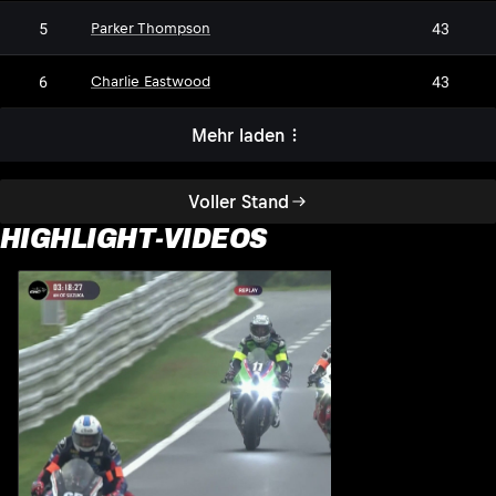
5
43
Parker Thompson
6
43
Charlie Eastwood
Mehr laden
Voller Stand
HIGHLIGHT-VIDEOS
H
1