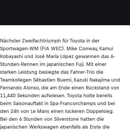
Y
O
T
A
Nächster Zweifachtriumph für Toyota in der
Sportwagen-WM (FIA WEC). Mike Conway, Kamui
Kobayashi und José María López gewannen das 6-
Stunden-Rennen im japanischen Fuji. Mit einer
starken Leistung besiegte das Fahrer-Trio die
Teamkollegen Sébastien Buemi, Kazuki Nakajima und
Fernando Alonso, die am Ende einen Rückstand von
11,440 Sekunden aufwiesen. Toyota holte bereits
beim Saisonauftakt in Spa-Francorchamps und bei
den 24h von Le Mans einen lockeren Doppelsieg.
Bei den 6 Stunden von Silverstone hatten die
japanischen Werkswagen ebenfalls als Erste die