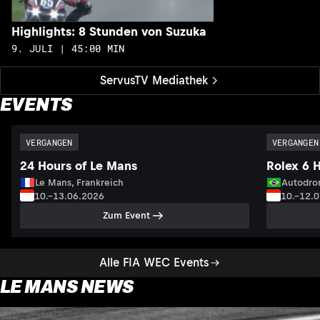
Highlights: 8 Stunden von Suzuka
9. JULI | 45:00 MIN
ServusTV Mediathek
EVENTS
VERGANGEN
VERGANGEN
24 Hours of Le Mans
Rolex 6 
Le Mans, Frankreich
Autodrom
10.–13.06.2026
10.–12.
Zum Event
Alle FIA WEC Events
LE MANS NEWS