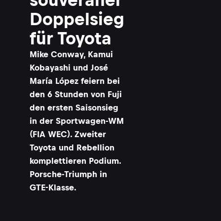
Doppelsieg
l
s
für Toyota
i
Mike Conway, Kamui
f
Kobayashi und José
María López feiern bei
r
den 6 Stunden von Fuji
i
den ersten Saisonsieg
in der Sportwagen-WM
(FIA WEC). Zweiter
y
Toyota und Rebellion
komplettieren Podium.
t
a
Porsche-Triumph in
GTE-Klasse.