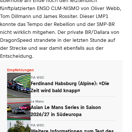
überholte am Ende noch den letztendlich
fünftplatzierten ENSO CLM-NISMO von Oliver Webb,
Tom Dillmann und James Rossiter. Dieser LMP1
konnte das Tempo der Rebellion und der SMP-BR
nicht wirklich mitgehen. Der private BR/Dallara von
DragonSpeed strandete in der letzten Stunde auf
der Strecke und war damit ebenfalls aus der
Entscheidung.
Empfehlungen
FIA WEC
Ferdinand Habsburg (Alpine): «Die
Zeit wird bald knapp»
Le Mans
Asian Le Mans Series in Saison
2026/27 in Südeuropa
FIA WEC
Weitere Informationen zum Test des