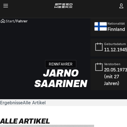
Start
/
Fahrer
Nationalität
Finnland
Geburtsdatum
11.12.194
RENNFAHRER
Verstorben
20.05.197
JARNO
(mit 27
SAARINEN
Jahren)
Ergebnisse
Alle Artikel
ALLE ARTIKEL