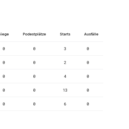
Siege
Podestplätze
Starts
Ausfälle
0
0
3
0
0
0
2
0
0
0
4
0
0
0
13
0
0
0
6
0