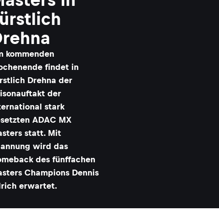
ürstlich
Drehna
m kommenden
chenende findet in
rstlich Drehna der
isonauftakt der
ternational stark
setzten ADAC MX
sters statt. Mit
annung wird das
meback des fünffachen
sters Champions Dennis
lrich erwartet.