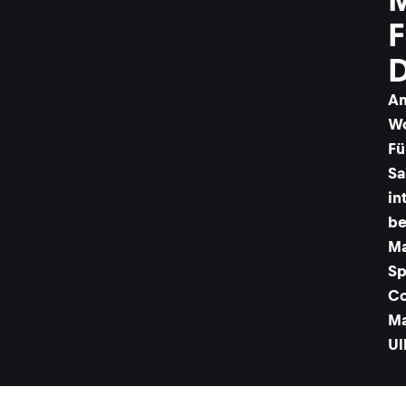
F
A
Wo
Fü
Sa
in
be
Ma
Sp
Co
Ma
Ul