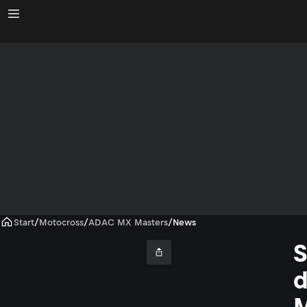
Start
/
Motocross
/
ADAC MX Masters
/
News
S
M