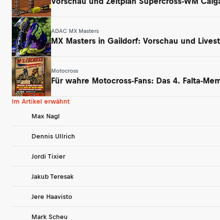
Vorschau und Zeitplan Supercross-WM Calga
ADAC MX Masters
MX Masters in Gaildorf: Vorschau und Lives
Motocross
Für wahre Motocross-Fans: Das 4. Falta-Me
Im Artikel erwähnt
Max Nagl
Dennis Ullrich
Jordi Tixier
Jakub Teresak
Jere Haavisto
Mark Scheu