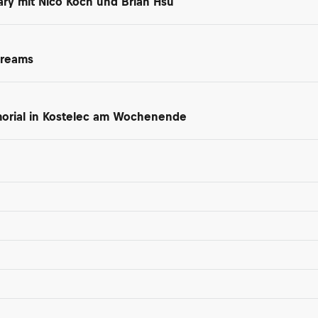
ry mit Nico Koch und Brian Hsu
treams
morial in Kostelec am Wochenende