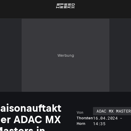
Werbung
aisonauftakt
ADAC MX MASTER
Von
der ADAC MX
16.04.2024 -
Thorsten
14:35
Horn
asters in