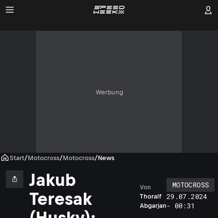
Werbung
Start
/
Motocross
/
Motocross
/
News
Jakub
MOTOCROSS
Von
Teresak
29.07.2024
Thoralf
- 00:31
Abgarjan
(Husky):