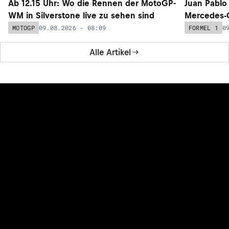
Ab 12.15 Uhr: Wo die Rennen der MotoGP-
Juan Pablo
WM in Silverstone live zu sehen sind
Mercedes-
09.08.2026 - 08:09
0
MOTOGP
FORMEL 1
Alle Artikel