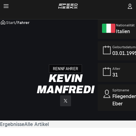
Start
/
Fahrer
Nationalität
Italien
Geburtsdatum
03.01.199
RENNFAHRER
Alter
31
KEVIN
MANFREDI
Spitzname
Fliegende
Eber
Ergebnisse
Alle Artikel