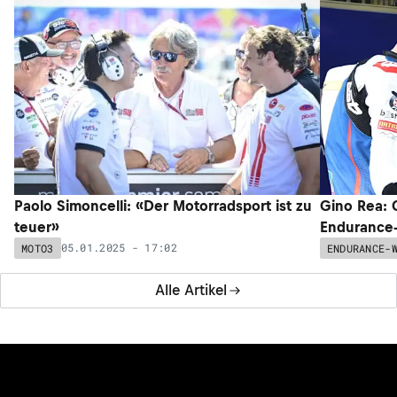
Paolo Simoncelli: «Der Motorradsport ist zu
Gino Rea: 
teuer»
Enduranc
05.01.2025 - 17:02
MOTO3
ENDURANCE-
Alle Artikel