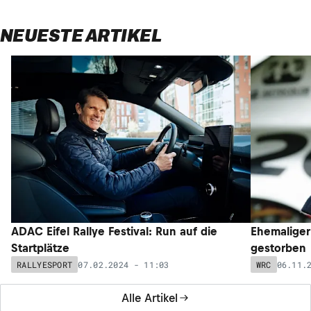
NEUESTE ARTIKEL
ADAC Eifel Rallye Festival: Run auf die
Ehemaliger
Startplätze
gestorben
07.02.2024 - 11:03
06.11.
RALLYESPORT
WRC
Alle Artikel