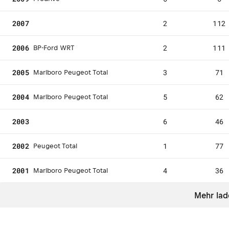
2007
2
112
2006
2
111
BP-Ford WRT
2005
3
71
Marlboro Peugeot Total
2004
5
62
Marlboro Peugeot Total
2003
6
46
2002
1
77
Peugeot Total
2001
4
36
Marlboro Peugeot Total
Mehr lad