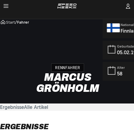
Start
/
Fahrer
National
Finnl
Geburtsd
05.02.
RENNFAHRER
Alter
58
MARCUS
GRÖNHOLM
Ergebnisse
Alle Artikel
ERGEBNISSE