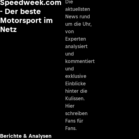
Speedweek.com
Die
aktuellsten
- Der beste
News rund
Motorsport im
um die Uhr,
Netz
von
Experten
analysiert
und
kommentiert
und
exklusive
Einblicke
hinter die
Kulissen.
Hier
schreiben
Fans für
Fans.
Berichte & Analysen