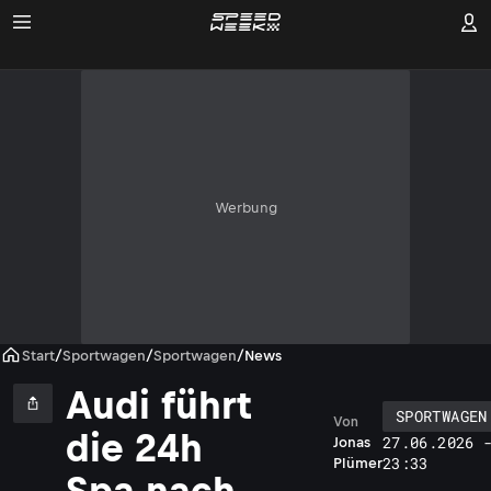
Werbung
Start
/
Sportwagen
/
Sportwagen
/
News
Audi führt
SPORTWAGEN
Von
die 24h
27.06.2026 
Jonas
23:33
Plümer
Spa nach