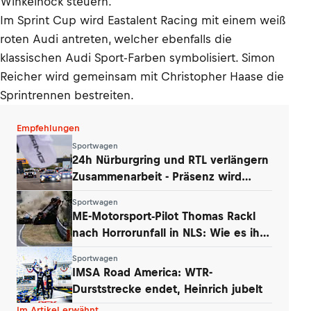
Winkelhock steuern.
Im Sprint Cup wird Eastalent Racing mit einem weiß
roten Audi antreten, welcher ebenfalls die
klassischen Audi Sport-Farben symbolisiert. Simon
Reicher wird gemeinsam mit Christopher Haase die
Sprintrennen bestreiten.
Empfehlungen
Sportwagen
24h Nürburgring und RTL verlängern
Zusammenarbeit - Präsenz wird
ausgebaut
Sportwagen
ME-Motorsport-Pilot Thomas Rackl
nach Horrorunfall in NLS: Wie es ihm
geht
Sportwagen
IMSA Road America: WTR-
Durststrecke endet, Heinrich jubelt
Im Artikel erwähnt