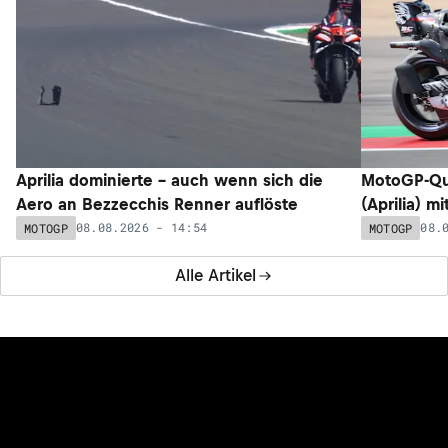
Aprilia dominierte – auch wenn sich die
MotoGP-Qua
Aero an Bezzecchis Renner auflöste
(Aprilia) m
08.08.2026 - 14:54
08.
MOTOGP
MOTOGP
Alle Artikel