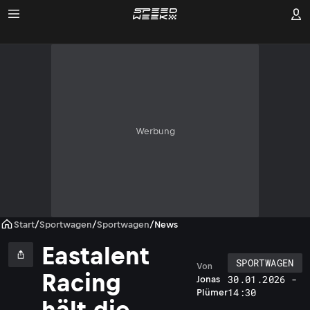
Werbung
Start
/
Sportwagen
/
Sportwagen
/
News
Eastalent
SPORTWAGEN
Von
Racing
30.01.2026 -
Jonas
14:30
Plümer
hält die