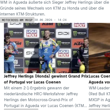
WM in Agueda äußerte sich Sieger Jeffrey Herlings über die
Gründe seines Wechsels von KTM zu Honda und über die
internen KTM-Strukturen.
30.06.2026 - 14:24
MOTOCROSS-WM MXGP
Jeffrey Herlings (Honda) gewinnt Grand Prix
Lucas Coen
of Portugal vor Lucas Coenen
Agueda vor
Mit einem 2-1-Ergebnis gewann der
WM-Leader 
niederländische HRC-Werksfahrer Jeffrey
(Red Bull K
Herlings den Motocross-Grand-Prix of
MXGP in Agu
Portugal in Agueda vor Lucas Coenen (KTM)
Jeffrey Her