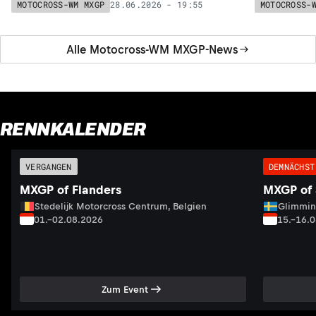
und Romain Febvre (Kawasaki).
(Kawasaki).
28.06.2026 - 19:55
MOTOCROSS-WM MXGP
MOTOCROSS-
Alle Motocross-WM MXGP-News
RENNKALENDER
VERGANGEN
DEMNÄCHST
MXGP of Flanders
MXGP of
Stedelijk Motorcross Centrum, Belgien
Glimmin
01.–02.08.2026
15.–16.
Zum Event