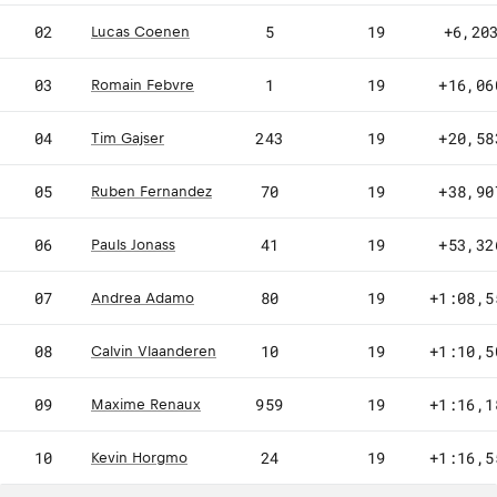
02
5
19
+6,20
Lucas Coenen
03
1
19
+16,06
Romain Febvre
04
243
19
+20,58
Tim Gajser
05
70
19
+38,90
Ruben Fernandez
06
41
19
+53,32
Pauls Jonass
07
80
19
+1:08,5
Andrea Adamo
08
10
19
+1:10,5
Calvin Vlaanderen
09
959
19
+1:16,1
Maxime Renaux
10
24
19
+1:16,5
Kevin Horgmo