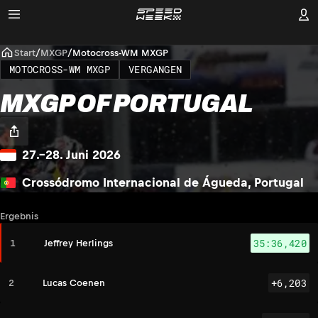
Start
/
MXGP
/
Motocross-WM MXGP
MOTOCROSS-WM MXGP
VERGANGEN
MXGP OF PORTUGAL
27.–28. Juni 2026
Crossódromo Internacional de Águeda, Portugal
Ergebnis
35:36,420
1
Jeffrey Herlings
+6,203
2
Lucas Coenen