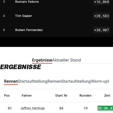
+16,060
3
Romain Febvre
+20,583
4
Tim Gajser
+38,907
5
Ruben Fernandez
Ergebnisse
Aktueller Stand
ERGEBNISSE
Rennen
Startaufstellung
Rennen
Startaufstellung
Warm-up
Fr
Pos
Fahrer
Start Nr
Runden
Zeit
01
84
19
35:36,4
Jeffrey Herlings