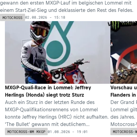
gewann den ersten MXGP-Lauf im belgischen Lommel mit
einem Start-Ziel-Sieg und deklassierte den Rest des Feldes.
02.08.2026 - 15:18
MOTOCROSS
MXGP-Quali-Race in Lommel: Jeffrey
Vorschau u
Herlings (Honda) siegt trotz Sturz
Flanders i
Auch ein Sturz in der letzten Runde des
Der Grand P
MXGP-Qualifikationsrennens von Lommel
Lommel gilt
konnte Jeffrey Herlings (HRC) nicht aufhalten.
des Jahres.
'The Bullet' gewann mit deutlichem
Motocross-
Vorsprung und baute seine WM-Führung aus
EMXOpen u
01.08.2026 - 19:01
MOTOCROSS-WM MXGP
MOTOCROSS-