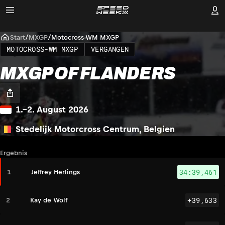
Start
/
MXGP
/
Motocross-WM MXGP
MOTOCROSS-WM MXGP
VERGANGEN
MXGP OF FLANDERS
1.–2. August 2026
Stedelijk Motorcross Centrum, Belgien
Ergebnis
34:39,461
1
Jeffrey Herlings
+39,633
2
Kay de Wolf