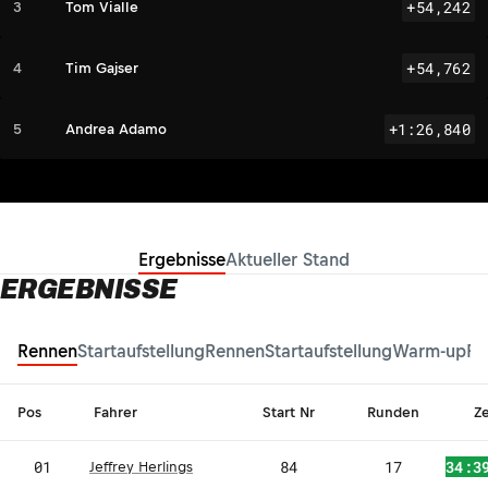
+54,242
3
Tom Vialle
+54,762
4
Tim Gajser
+1:26,840
5
Andrea Adamo
Ergebnisse
Aktueller Stand
ERGEBNISSE
Rennen
Startaufstellung
Rennen
Startaufstellung
Warm-up
Fr
Pos
Fahrer
Start Nr
Runden
Ze
01
84
17
34:3
Jeffrey Herlings