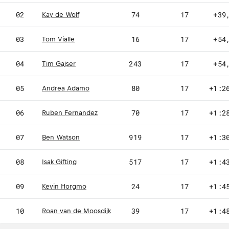
02
74
17
+39
Kay de Wolf
03
16
17
+54
Tom Vialle
04
243
17
+54
Tim Gajser
05
80
17
+1:2
Andrea Adamo
06
70
17
+1:2
Ruben Fernandez
07
919
17
+1:3
Ben Watson
08
517
17
+1:4
Isak Gifting
09
24
17
+1:4
Kevin Horgmo
10
39
17
+1:4
Roan van de Moosdijk