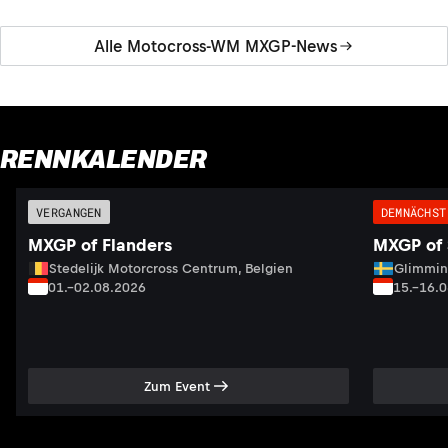
Alle Motocross-WM MXGP-News
RENNKALENDER
VERGANGEN
DEMNÄCHST
MXGP of Flanders
MXGP of
Stedelijk Motorcross Centrum, Belgien
Glimmin
01.–02.08.2026
15.–16.
Zum Event