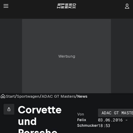
Werbung
Start
/
Sportwagen
/
ADAC GT Masters
/
News
Corvette
ADAC GT MAST
Von
und
03.06.2016 -
Felix
18:53
Schmucker
Porsche