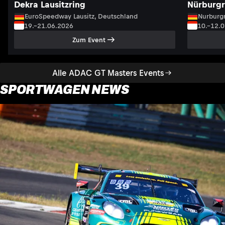
Dekra Lausitzring
Nürburgr
EuroSpeedway Lausitz, Deutschland
Nurburgr
19.–21.06.2026
10.–12.
Zum Event
Alle ADAC GT Masters Events
SPORTWAGEN NEWS