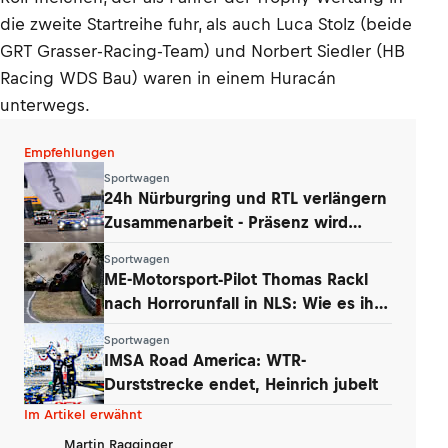
die zweite Startreihe fuhr, als auch Luca Stolz (beide
GRT Grasser-Racing-Team) und Norbert Siedler (HB
Racing WDS Bau) waren in einem Huracán
unterwegs.
Empfehlungen
Sportwagen
24h Nürburgring und RTL verlängern
Zusammenarbeit - Präsenz wird
ausgebaut
Sportwagen
ME-Motorsport-Pilot Thomas Rackl
nach Horrorunfall in NLS: Wie es ihm
geht
Sportwagen
IMSA Road America: WTR-
Durststrecke endet, Heinrich jubelt
Im Artikel erwähnt
Martin Ragginger