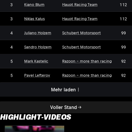
3
112
Kiano Blum
Haupt Racing Team
3
112
Niklas Kalus
Haupt Racing Team
4
99
Juliano Holzem
Schubert Motorsport
4
99
Sandro Holzem
Schubert Motorsport
5
92
Mark Kastelic
Razoon - more than racing
5
92
Pavel Lefterov
Razoon - more than racing
Mehr laden
Voller Stand
HIGHLIGHT-VIDEOS
S