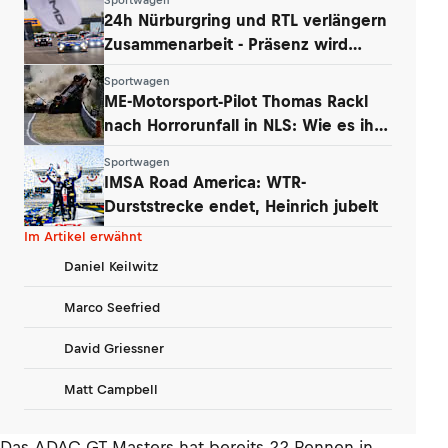
24h Nürburgring und RTL verlängern
Zusammenarbeit - Präsenz wird
ausgebaut
Sportwagen
ME-Motorsport-Pilot Thomas Rackl
nach Horrorunfall in NLS: Wie es ihm
geht
Sportwagen
IMSA Road America: WTR-
Durststrecke endet, Heinrich jubelt
Im Artikel erwähnt
Daniel Keilwitz
Marco Seefried
David Griessner
Matt Campbell
Das ADAC GT Masters hat bereits 22 Rennen in