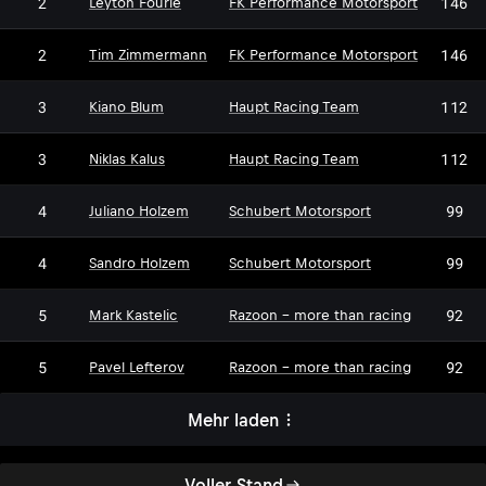
2
146
Leyton Fourie
FK Performance Motorsport
2
146
Tim Zimmermann
FK Performance Motorsport
3
112
Kiano Blum
Haupt Racing Team
3
112
Niklas Kalus
Haupt Racing Team
4
99
Juliano Holzem
Schubert Motorsport
4
99
Sandro Holzem
Schubert Motorsport
5
92
Mark Kastelic
Razoon - more than racing
5
92
Pavel Lefterov
Razoon - more than racing
Mehr laden
Voller Stand