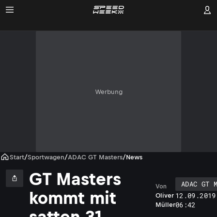
Werbung
Start
/
Sportwagen
/
ADAC GT Masters
/
News
GT Masters
ADAC GT 
Von
kommt mit
12.09.2019
Oliver
06:42
Müller
satten 31