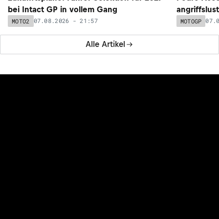
bei Intact GP in vollem Gang
angriffslus
07.08.2026 - 21:57
07.
MOTO2
MOTOGP
Alle Artikel