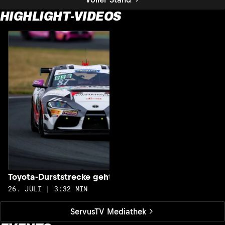
HIGHLIGHT-VIDEOS
S
2
Toyota-Durststrecke geht zu Ende
26. JULI | 3:32 MIN
ServusTV Mediathek