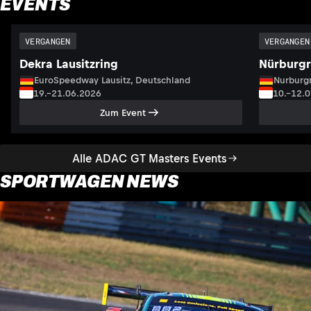
EVENTS
VERGANGEN
VERGANGEN
Dekra Lausitzring
Nürburgr
EuroSpeedway Lausitz, Deutschland
Nurburgr
19.–21.06.2026
10.–12.
Zum Event
Alle ADAC GT Masters Events
SPORTWAGEN NEWS