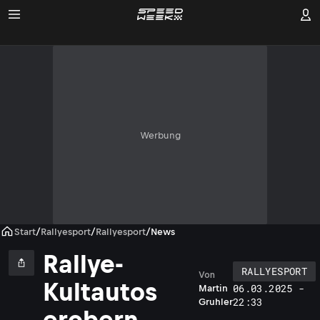
Werbung
Start
/
Rallyesport
/
Rallyesport
/
News
Rallye-
RALLYESPORT
Von
Kultautos
06.03.2025 -
Martin
22:33
Gruhler
erobern