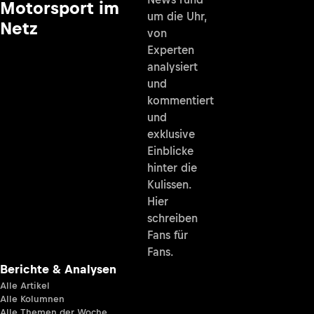
Motorsport im
um die Uhr,
Netz
von
Experten
analysiert
und
kommentiert
und
exklusive
Einblicke
hinter die
Kulissen.
Hier
schreiben
Fans für
Fans.
Berichte & Analysen
Alle Artikel
Alle Kolumnen
Alle Themen der Woche