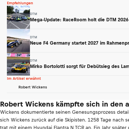
Empfehlungen
DTM
Mega-Update: RaceRoom holt die DTM 2026 a
DTM
Neue F4 Germany startet 2027 im Rahmen
DTM
Mirko Bortolotti sorgt für Debütsieg des L
Im Artikel erwähnt
Robert Wickens
Robert Wickens kämpfte sich in den 
Wickens dokumentierte seinen Genesungsprozess detaillie
sich Wickens zurück auf die Skipisten. 1258 Tage nach s
trat mit einem Hyundai Elantra N TCR an. Ein Jahr späte