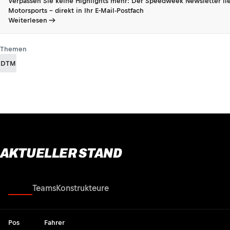
Verpassen Sie keine Highlights mehr: Der Speedweek Newsletter lie
Motorsports - direkt in Ihr E-Mail-Postfach
Weiterlesen
Themen
DTM
AKTUELLER STAND
Fahrer
Teams
Konstrukteure
Pos
Fahrer