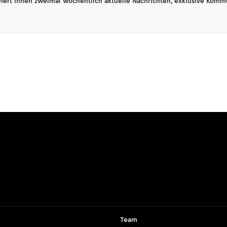
fert Ihnen zweimal wöchentlich aktuelle Nachrichten, exklusive Komm
Team