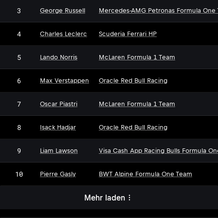
3
George Russell
Mercedes-AMG Petronas Formula One
4
Charles Leclerc
Scuderia Ferrari HP
5
Lando Norris
McLaren Formula 1 Team
6
Max Verstappen
Oracle Red Bull Racing
7
Oscar Piastri
McLaren Formula 1 Team
8
Isack Hadjar
Oracle Red Bull Racing
9
Liam Lawson
Visa Cash App Racing Bulls Formula O
10
Pierre Gasly
BWT Alpine Formula One Team
Mehr laden