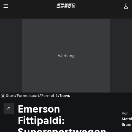
Werbung
Start
/
Formelsport
/
Formel 1
/
News
Emerson
Von
Fittipaldi:
Mathi
Brun
Supersportwagen