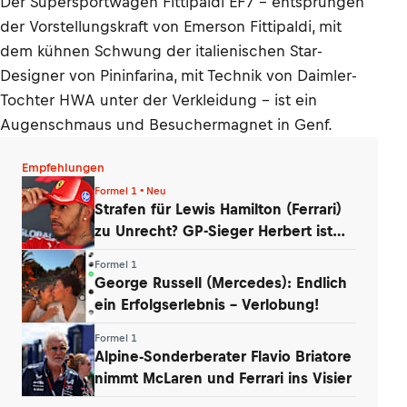
Der Supersportwagen Fittipaldi EF7 – entsprungen
der Vorstellungskraft von Emerson Fittipaldi, mit
dem kühnen Schwung der italienischen Star-
Designer von Pininfarina, mit Technik von Daimler-
Tochter HWA unter der Verkleidung – ist ein
Augenschmaus und Besuchermagnet in Genf.
Empfehlungen
Formel 1 • Neu
Strafen für Lewis Hamilton (Ferrari)
zu Unrecht? GP-Sieger Herbert ist
baff
Formel 1
George Russell (Mercedes): Endlich
ein Erfolgserlebnis – Verlobung!
Formel 1
Alpine-Sonderberater Flavio Briatore
nimmt McLaren und Ferrari ins Visier