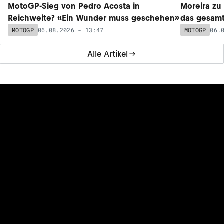
MotoGP-Sieg von Pedro Acosta in
Moreira zu
Reichweite? «Ein Wunder muss geschehen»
das gesam
06.08.2026 - 13:47
06.
MOTOGP
MOTOGP
Alle Artikel