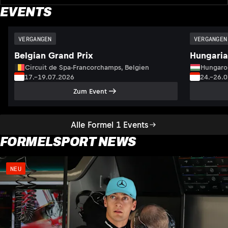
EVENTS
VERGANGEN
VERGANGEN
Belgian Grand Prix
Hungaria
Circuit de Spa-Francorchamps, Belgien
Hungaro
17.–19.07.2026
24.–26.
Zum Event
Alle Formel 1 Events
FORMELSPORT NEWS
NEU