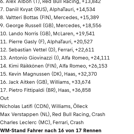
6. Alex Albon (T), Red Bull Racing, +13,842
7. Daniil Kvyat (RUS), AlphaTauri, +14,534
8. Valtteri Bottas (FIN), Mercedes, +15,389
9. George Russell (GB), Mercedes, +18,556
10. Lando Norris (GB), McLaren, +19,541
11. Pierre Gasly (F), AlphaTauri, +20,527
12. Sebastian Vettel (D), Ferrari, +22,611
13. Antonio Giovinazzi (I), Alfa Romeo, +24,111
14. Kimi Räikkönen (FIN), Alfa Romeo, +26,153
15. Kevin Magnussen (DK), Haas, +32,370
16. Jack Aitken (GB), Williams, +33,674
17. Pietro Fittipaldi (BR), Haas, +36,858
Out
Nicholas Latifi (CDN), Williams, Ölleck
Max Verstappen (NL), Red Bull Racing, Crash
Charles Leclerc (MC), Ferrari, Crash
WM-Stand Fahrer nach 16 von 17 Rennen