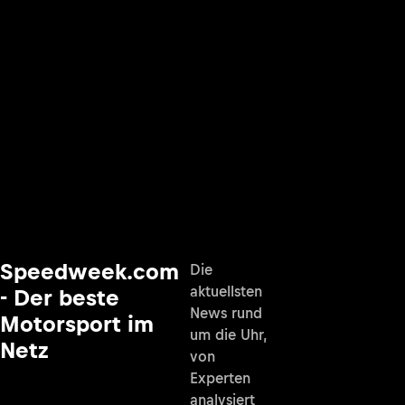
Speedweek.com
Die
aktuellsten
- Der beste
News rund
Motorsport im
um die Uhr,
Netz
von
Experten
analysiert