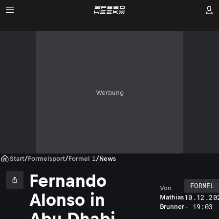
Werbung
Start
/
Formelsport
/
Formel 1
/
News
Fernando
FORMEL 
Von
Alonso in
10.12.20
Mathias
- 19:03
Brunner
Abu Dhabi