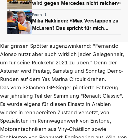
wird gegen Mercedes nicht reichen»
Formel 1
Mika Häkkinen: «Max Verstappen zu
McLaren? Das spricht für mich
dagegen»
Klar grinsen Spötter augenzwinkernd: "Fernando
Alonso nutzt aber auch wirklich jeder Gelegenheit,
um für seine Rückkehr 2021 zu üben." Denn der
Asturier wird Freitag, Samstag und Sonntag Demo-
Runden auf dem Yas Marina Circuit drehen.
Das vom 32fachen GP-Sieger pilotierte Fahrzeug
war jahrelang Teil der Sammlung "Renault Classic".
Es wurde eigens für diesen Einsatz in Arabien
wieder in rennbereiten Zustand versetzt, von
Spezialisten im Rennwagenwerk von Enstone,
Motorentechnikern aus Viry-Châtillon sowie
Fachleuten von Rennwerk Engineering aus Köln, von