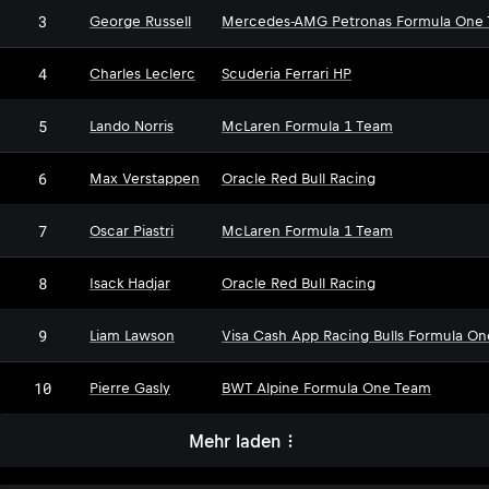
3
George Russell
Mercedes-AMG Petronas Formula One
4
Charles Leclerc
Scuderia Ferrari HP
5
Lando Norris
McLaren Formula 1 Team
6
Max Verstappen
Oracle Red Bull Racing
7
Oscar Piastri
McLaren Formula 1 Team
8
Isack Hadjar
Oracle Red Bull Racing
9
Liam Lawson
Visa Cash App Racing Bulls Formula O
10
Pierre Gasly
BWT Alpine Formula One Team
Mehr laden