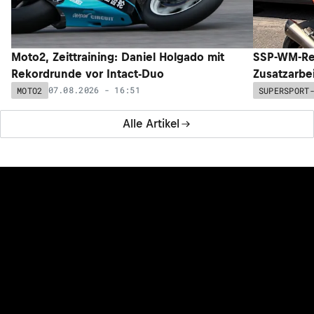
Moto2, Zeittraining: Daniel Holgado mit
SSP-WM-Re
Rekordrunde vor Intact-Duo
Zusatzarbe
07.08.2026 - 16:51
MOTO2
SUPERSPORT
Alle Artikel