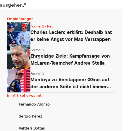
ausgehen."
Empfehlungen
Formel 1 • Neu
Charles Leclerc erklärt: Deshalb hat
er keine Angst vor Max Verstappen
Formel 1
Ehrgeizige Ziele: Kampfansage von
McLaren-Teamchef Andrea Stella
Formel 1
Montoya zu Verstappen: «Gras auf
der anderen Seite ist nicht immer
grüner»
Im Artikel erwähnt
Fernando Alonso
Sergio Pérez
Valtteri Bottas