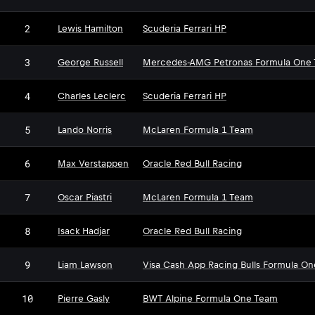
2
Lewis Hamilton
Scuderia Ferrari HP
3
George Russell
Mercedes-AMG Petronas Formula One
4
Charles Leclerc
Scuderia Ferrari HP
5
Lando Norris
McLaren Formula 1 Team
6
Max Verstappen
Oracle Red Bull Racing
7
Oscar Piastri
McLaren Formula 1 Team
8
Isack Hadjar
Oracle Red Bull Racing
9
Liam Lawson
Visa Cash App Racing Bulls Formula O
10
Pierre Gasly
BWT Alpine Formula One Team