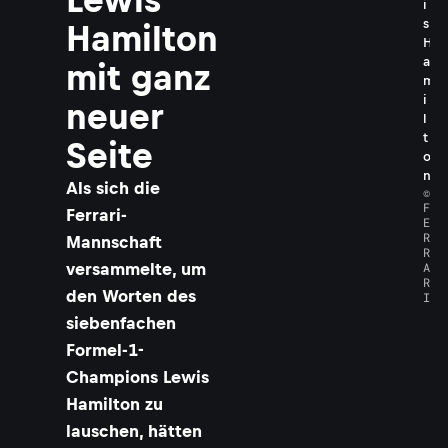
i
s
Hamilton
H
a
mit ganz
m
i
neuer
l
t
Seite
o
n
​Als sich die
©
F
Ferrari-
E
R
Mannschaft
R
versammelte, um
A
R
den Worten des
I
siebenfachen
Formel-1-
Champions Lewis
Hamilton zu
lauschen, hätten