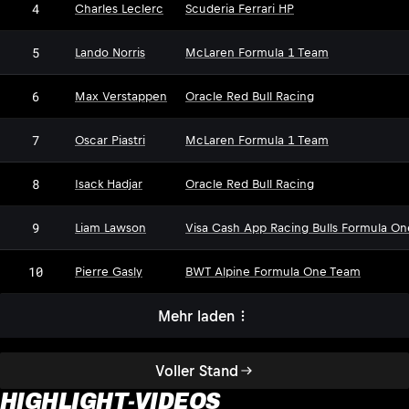
4
Charles Leclerc
Scuderia Ferrari HP
5
Lando Norris
McLaren Formula 1 Team
6
Max Verstappen
Oracle Red Bull Racing
7
Oscar Piastri
McLaren Formula 1 Team
8
Isack Hadjar
Oracle Red Bull Racing
9
Liam Lawson
Visa Cash App Racing Bulls Formula O
10
Pierre Gasly
BWT Alpine Formula One Team
Mehr laden
Voller Stand
HIGHLIGHT-VIDEOS