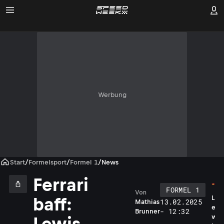
Werbung
Start
/
Formelsport
/
Formel 1
/
News
Ferrari
FORMEL 1
Von
L
baff:
13.02.2025
Mathias
e
- 12:32
Brunner
w
Lewis