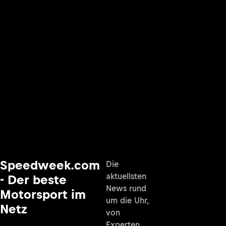
Speedweek.com
Die
aktuellsten
- Der beste
News rund
Motorsport im
um die Uhr,
Netz
von
Experten