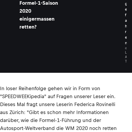
Formel-1-Saison
g
e
2020
f
einigermassen
a
retten?
h
r
e
n
©
L
A
T
In loser Reihenfolge gehen wir in Form von
"SPEEDWEEKipedia" auf Fragen unserer Leser ein.
Dieses Mal fragt unsere Leserin Federica Rovinelli
aus Zürich: "Gibt es schon mehr Informationen
darüber, wie die Formel-1-Führung und der
Autosport-Weltverband die WM 2020 noch retten