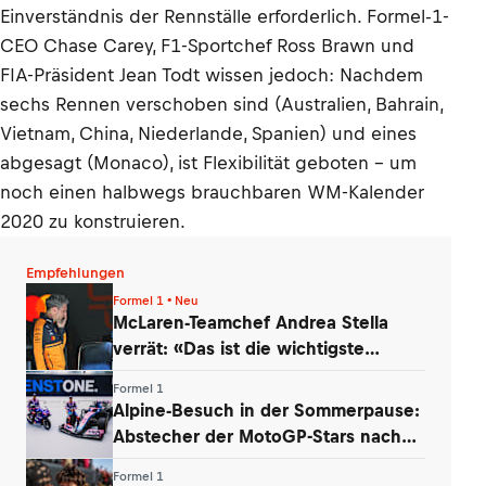
Einverständnis der Rennställe erforderlich. Formel-1-
CEO Chase Carey, F1-Sportchef Ross Brawn und
FIA-Präsident Jean Todt wissen jedoch: Nachdem
sechs Rennen verschoben sind (Australien, Bahrain,
Vietnam, China, Niederlande, Spanien) und eines
abgesagt (Monaco), ist Flexibilität geboten – um
noch einen halbwegs brauchbaren WM-Kalender
2020 zu konstruieren.
Empfehlungen
Formel 1 • Neu
McLaren-Teamchef Andrea Stella
verrät: «Das ist die wichtigste
Erkenntnis»
Formel 1
Alpine-Besuch in der Sommerpause:
Abstecher der MotoGP-Stars nach
Enstone
Formel 1