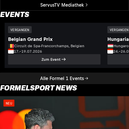
ServusTV Mediathek
EVENTS
VERGANGEN
VERGANGEN
Belgian Grand Prix
Hungaria
Circuit de Spa-Francorchamps, Belgien
Hungaro
17.–19.07.2026
24.–26.
Zum Event
Alle Formel 1 Events
FORMELSPORT NEWS
NEU