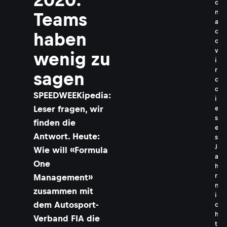
o
n
Teams
a
c
haben
o
w
wenig zu
i
r
sagen
d
d
​​​SPEEDWEEKipedia:
i
Leser fragen, wir
e
s
finden die
e
Antwort. Heute:
s
J
Wie will «Formula
a
One
h
r
Management»
n
zusammen mit
i
dem Autosport-
c
h
Verband FIA die
t