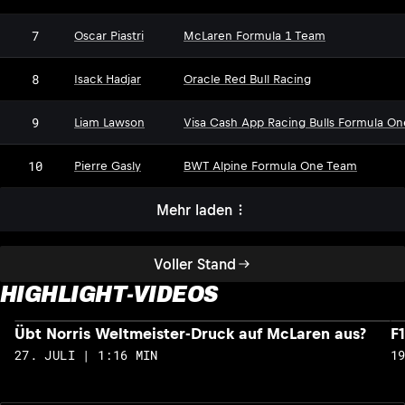
7
Oscar Piastri
McLaren Formula 1 Team
8
Isack Hadjar
Oracle Red Bull Racing
9
Liam Lawson
Visa Cash App Racing Bulls Formula O
10
Pierre Gasly
BWT Alpine Formula One Team
Mehr laden
Voller Stand
HIGHLIGHT-VIDEOS
Übt Norris Weltmeister-Druck auf McLaren aus?
F
27. JULI | 1:16 MIN
1