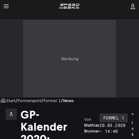
Werbung
Start
/
Formelsport
/
Formel 1
/
News
GP-
FORMEL 1
Von
I
Kalender
20.03.2020
Mathias
n
- 14:48
Brunner
M
2020: