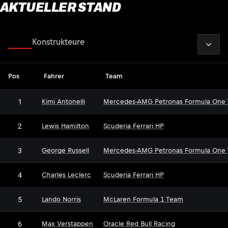
AKTUELLER STAND
2026
Fahrer
Konstrukteure
Pos
Fahrer
Team
1
Kimi Antonelli
Mercedes-AMG Petronas Formula One
2
Lewis Hamilton
Scuderia Ferrari HP
3
George Russell
Mercedes-AMG Petronas Formula One
4
Charles Leclerc
Scuderia Ferrari HP
5
Lando Norris
McLaren Formula 1 Team
6
Max Verstappen
Oracle Red Bull Racing