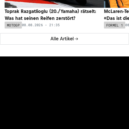
Toprak Razgatlioglu (20./Yamaha) rätselt:
McLaren-Te
Was hat seinen Reifen zerstört?
«Das ist di
08.08.2026 - 21:35
0
MOTOGP
FORMEL 1
Alle Artikel