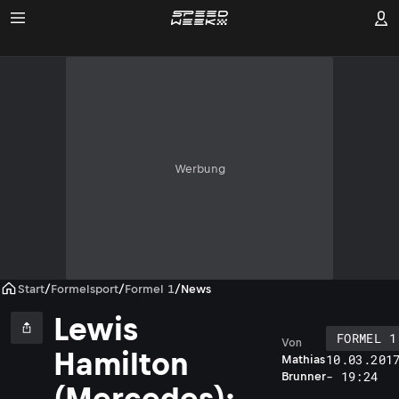
Werbung
Start
/
Formelsport
/
Formel 1
/
News
Lewis
FORMEL 1
Von
Hamilton
10.03.201
Mathias
- 19:24
Brunner
(Mercedes):