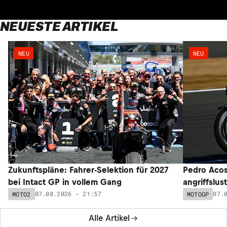
NEUESTE ARTIKEL
NEU
NEU
Zukunftspläne: Fahrer-Selektion für 2027
Pedro Acos
bei Intact GP in vollem Gang
angriffslus
07.08.2026 - 21:57
07.
MOTO2
MOTOGP
Alle Artikel