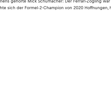
nnens gehörte Mick Schumacher: Der Ferrari-Zögling wa
te sich der Formel-2-Champion von 2020 Hoffnungen, hier