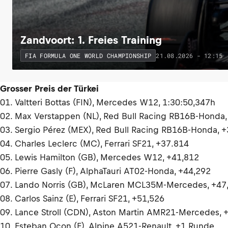
Zandvoort: 1. Freies Training
21.08.2026 - 12:15
FIA FORMULA ONE WORLD CHAMPIONSHIP
Grosser Preis der Türkei
01. Valtteri Bottas (FIN), Mercedes W12, 1:30:50,347h
02. Max Verstappen (NL), Red Bull Racing RB16B-Honda,
03. Sergio Pérez (MEX), Red Bull Racing RB16B-Honda, 
04. Charles Leclerc (MC), Ferrari SF21, +37.814
05. Lewis Hamilton (GB), Mercedes W12, +41,812
06. Pierre Gasly (F), AlphaTauri AT02-Honda, +44,292
07. Lando Norris (GB), McLaren MCL35M-Mercedes, +47
08. Carlos Sainz (E), Ferrari SF21, +51,526
09. Lance Stroll (CDN), Aston Martin AMR21-Mercedes, 
10. Esteban Ocon (F), Alpine A521-Renault, +1 Runde