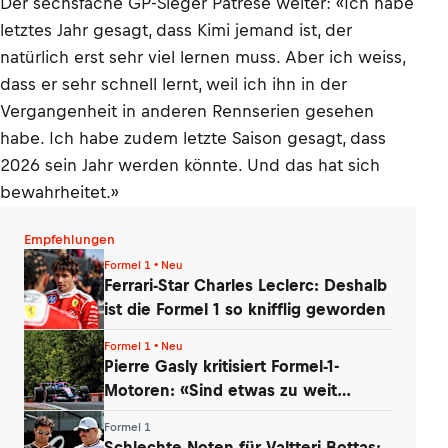
Der sechsfache GP-Sieger Patrese weiter: «Ich habe
letztes Jahr gesagt, dass Kimi jemand ist, der
natürlich erst sehr viel lernen muss. Aber ich weiss,
dass er sehr schnell lernt, weil ich ihn in der
Vergangenheit in anderen Rennserien gesehen
habe. Ich habe zudem letzte Saison gesagt, dass
2026 sein Jahr werden könnte. Und das hat sich
bewahrheitet.»
Empfehlungen
Formel 1 • Neu
Ferrari-Star Charles Leclerc: Deshalb
ist die Formel 1 so knifflig geworden
Formel 1 • Neu
Pierre Gasly kritisiert Formel-1-
Motoren: «Sind etwas zu weit
gegangen»
Formel 1
Schlechte Noten für Valtteri Bottas: