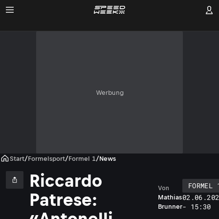
Werbung
Start
/
Formelsport
/
Formel 1
/
News
Riccardo
FORMEL 
Von
Patrese:
02.06.20
Mathias
- 15:30
Brunner
«Antonelli