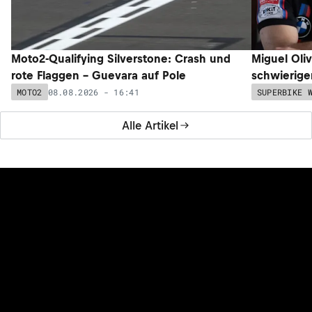
Moto2-Qualifying Silverstone: Crash und
Miguel Oli
rote Flaggen – Guevara auf Pole
schwieriger
08.08.2026 - 16:41
MOTO2
SUPERBIKE 
Alle Artikel