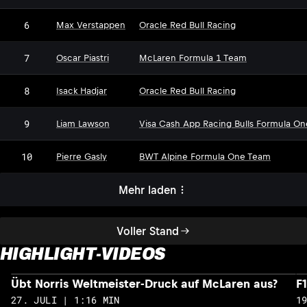
6
Max Verstappen
Oracle Red Bull Racing
7
Oscar Piastri
McLaren Formula 1 Team
8
Isack Hadjar
Oracle Red Bull Racing
9
Liam Lawson
Visa Cash App Racing Bulls Formula O
10
Pierre Gasly
BWT Alpine Formula One Team
Mehr laden
Voller Stand
HIGHLIGHT-VIDEOS
Übt Norris Weltmeister-Druck auf McLaren aus?
F
27. JULI | 1:16 MIN
1