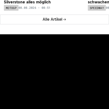
Silverstone alles möglich
schwachem 
08.08.2026 - 08:51
0
MOTOGP
SPEEDWAY
Alle Artikel