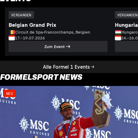
VERGANGEN
VERGANGEN
Belgian Grand Prix
Hungaria
Circuit de Spa-Francorchamps, Belgien
Hungaro
17.–19.07.2026
24.–26.
Zum Event
Alle Formel 1 Events
FORMELSPORT NEWS
NEU