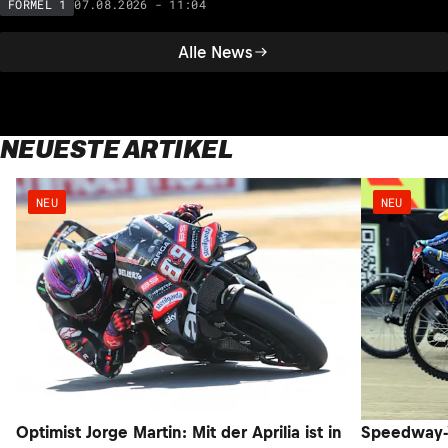
07.08.2026 - 11:04
FORMEL 1
Alle News
NEUESTE ARTIKEL
NEU
NEU
Optimist Jorge Martin: Mit der Aprilia ist in
Speedway-W