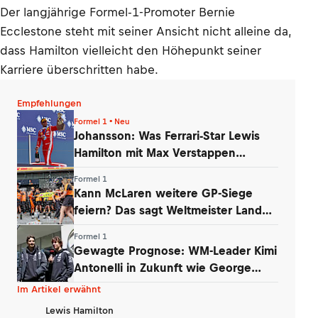
Der langjährige Formel-1-Promoter Bernie
Ecclestone steht mit seiner Ansicht nicht alleine da,
dass Hamilton vielleicht den Höhepunkt seiner
Karriere überschritten habe.
Empfehlungen
Formel 1 • Neu
Johansson: Was Ferrari-Star Lewis
Hamilton mit Max Verstappen
verbindet
Formel 1
Kann McLaren weitere GP-Siege
feiern? Das sagt Weltmeister Lando
Norris
Formel 1
Gewagte Prognose: WM-Leader Kimi
Antonelli in Zukunft wie George
Russell
Im Artikel erwähnt
Lewis Hamilton