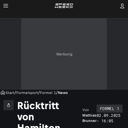
Werbung
Start
/
Formelsport
/
Formel 1
/
News
Rücktritt
FORMEL 1
Von
L
von
02.09.2025
Mathias
- 16:05
Brunner
Hamilton