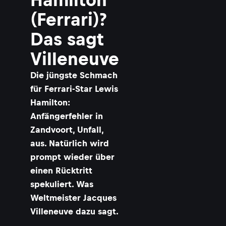
i
s
(Ferrari)?
a
Das sagt
i
Villeneuve
l
t
​Die jüngste Schmach
für Ferrari-Star Lewis
Hamilton:
Anfängerfehler in
Zandvoort, Unfall,
aus. Natürlich wird
prompt wieder über
einen Rücktritt
spekuliert. Was
Weltmeister Jacques
Villeneuve dazu sagt.