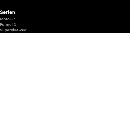
Serien
MotoGP
Formel 1
Superbike-WM