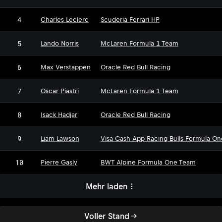
4
Charles Leclerc
Scuderia Ferrari HP
5
Lando Norris
McLaren Formula 1 Team
6
Max Verstappen
Oracle Red Bull Racing
7
Oscar Piastri
McLaren Formula 1 Team
8
Isack Hadjar
Oracle Red Bull Racing
9
Liam Lawson
Visa Cash App Racing Bulls Formula O
10
Pierre Gasly
BWT Alpine Formula One Team
Mehr laden
Voller Stand