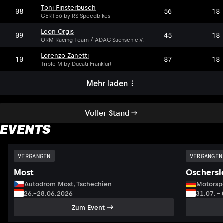
Toni Finsterbusch
08
56
18
GERT56 by RS Speedbikes
Leon Orgis
LO
09
45
18
ORM Racing Team / ADAC Sachsen e.V.
Lorenzo Zanetti
10
87
18
Triple M by Ducati Frankfurt
Mehr laden
Voller Stand
EVENTS
VERGANGEN
VERGANGEN
Most
Oschersl
Autodrom Most, Tschechien
Motorsp
26.–28.06.2026
31.07. –
Zum Event