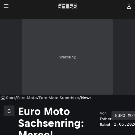
Werbung
Start
/
Euro Moto
/
Euro Moto Superbike
/
News
Euro Moto
Von
EURO MO
Esther
Sachsenring:
12.05.202
Babel
Marcel