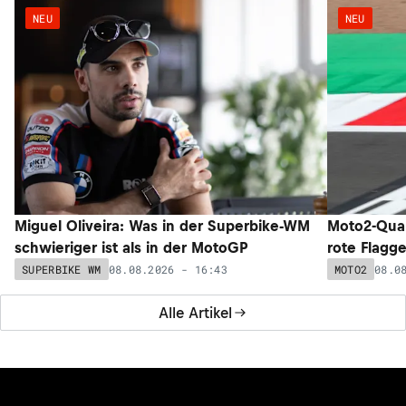
NEU
NEU
Miguel Oliveira: Was in der Superbike-WM
Moto2-Qual
schwieriger ist als in der MotoGP
rote Flagg
08.08.2026 - 16:43
08.0
SUPERBIKE WM
MOTO2
Alle Artikel