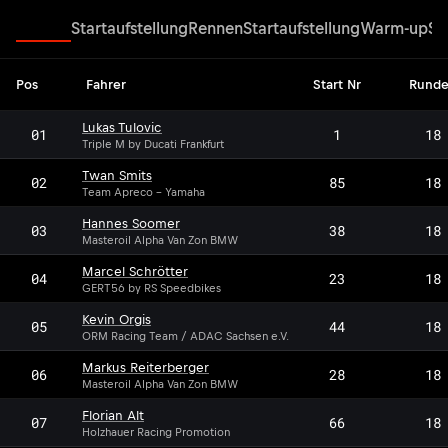
Rennen
Startaufstellung
Rennen
Startaufstellung
Warm-up
Su
Pos
Fahrer
Start Nr
Rund
Lukas Tulovic
01
1
18
Triple M by Ducati Frankfurt
Twan Smits
02
85
18
Team Apreco - Yamaha
Hannes Soomer
03
38
18
Masteroil Alpha Van Zon BMW
Marcel Schrötter
04
23
18
GERT56 by RS Speedbikes
Kevin Orgis
05
44
18
ORM Racing Team / ADAC Sachsen e.V.
Markus Reiterberger
06
28
18
Masteroil Alpha Van Zon BMW
Florian Alt
07
66
18
Holzhauer Racing Promotion